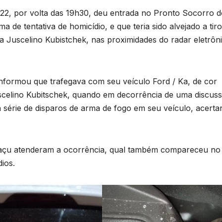
022, por volta das 19h30, deu entrada no Pronto Socorro 
a de tentativa de homicídio, e que teria sido alvejado a tir
 Juscelino Kubistchek, nas proximidades do radar eletrôn
a informou que trafegava com seu veículo Ford / Ka, de cor
celino Kubitschek, quando em decorrência de uma discus
ma série de disparos de arma de fogo em seu veículo, acerta
uaçu atenderam a ocorrência, qual também compareceu no
ios.