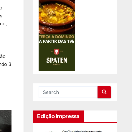
do
os
ico,
são
ndo 3
Edição Impressa