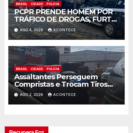
BRASIL
CIDADE
POLICIA
PCPR PRENDE HOMEM POR
TRÁFICO DE DROGAS, FURTO
DE ENERGIA E CUMPRE
AGO 4, 2026
ACONTECE
MANDADO DE BUSCA EM
FOZ DO IGUAÇU
BRASIL
CIDADE
POLICIA
Assaltantes Perseguem
Compristas e Trocam Tiros
Com Policial de Folga
AGO 2, 2026
ACONTECE
Recupera Foz