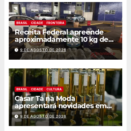
BRASIL
CIDADE
FRONTEIRA
Receita Federal apreende
aproximadamente 10 kg de
substância análoga ao
9 DE AGOSTO DE 2026
capulho
BRASIL
CIDADE
CULTURA
Casar Tá na Moda
apresentará novidades em
entretenimento para
9 DE AGOSTO DE 2026
casamentos e festas de
debutantes