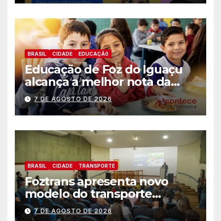
BRASIL
CIDADE
EDUCAÇÃ0
Educação de Foz do Iguaçu
alcança a melhor nota da
história no IDEB
7 DE AGOSTO DE 2026
BRASIL
CIDADE
TRANSPORTE
Foztrans apresenta novo
modelo do transporte
coletivo em audiência
7 DE AGOSTO DE 2026
pública e avança para um