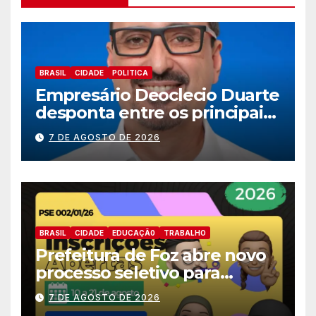
BRASIL
CIDADE
POLITICA
Empresário Deoclecio Duarte
desponta entre os principais
nomes do União Brasil para
7 DE AGOSTO DE 2026
deputado estadual
BRASIL
CIDADE
EDUCAÇÃ0
TRABALHO
Prefeitura de Foz abre novo
processo seletivo para
estagiários
7 DE AGOSTO DE 2026