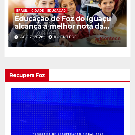
BRASIL
CIDADE
EDUCAÇÃ0
Educação de Foz do Iguaçu
alcança a melhor nota da
história no IDEB
AGO 7, 2026
ACONTECE
Recupera Foz