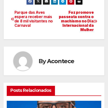
Parque das Aves
Foz promove
Navegação
espera receber mais
passeata contra o
de 8 mil visitantes no
machismo no Dia
de
Carnaval
Internacional da
Mulher
artigos
By
Acontece
Posts Relacionados