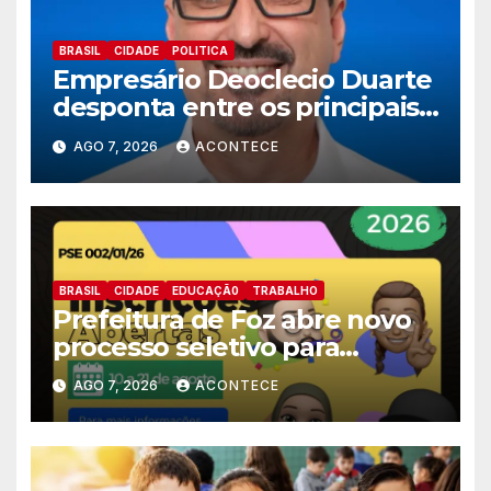
BRASIL
CIDADE
POLITICA
Empresário Deoclecio Duarte
desponta entre os principais
nomes do União Brasil para
AGO 7, 2026
ACONTECE
deputado estadual
BRASIL
CIDADE
EDUCAÇÃ0
TRABALHO
Prefeitura de Foz abre novo
processo seletivo para
estagiários
AGO 7, 2026
ACONTECE