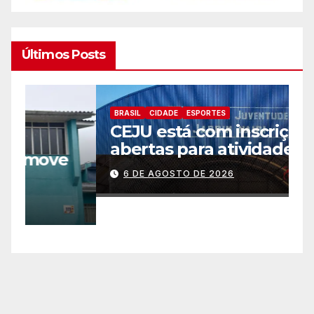
Últimos Posts
BRASIL
CIDADE
ESPORTES
B
CEJU está com inscrições
C
abertas para atividades
a
gratuitas
2
6 DE AGOSTO DE 2026
p