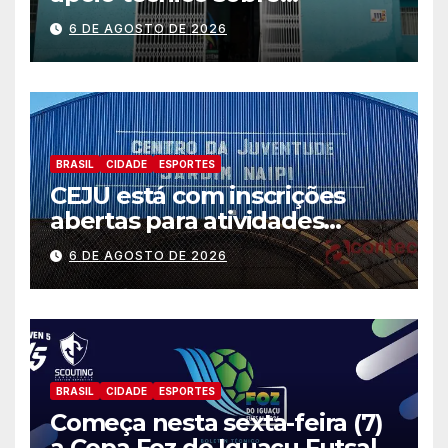
preparação e resposta a
6 DE AGOSTO DE 2026
situações de emergência e
calamidade pública
BRASIL
CIDADE
ESPORTES
CEJU está com inscrições
abertas para atividades
gratuitas
6 DE AGOSTO DE 2026
BRASIL
CIDADE
ESPORTES
Começa nesta sexta-feira (7)
a Copa Foz do Iguaçu Futsal