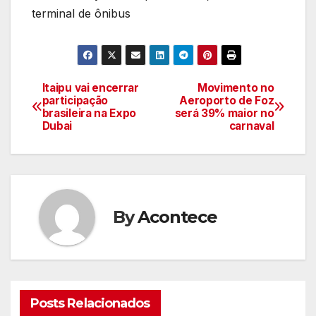
terminal de ônibus
Itaipu vai encerrar
Movimento no
Navegação
participação
Aeroporto de Foz
brasileira na Expo
será 39% maior no
de
Dubai
carnaval
artigos
By
Acontece
Posts Relacionados