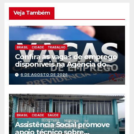
Veja Também
BRASIL
CIDADE
TRABALHO
Confira as vagas de emprego
disponíveis na Agência do
Trabalhador
6 DE AGOSTO DE 2026
BRASIL
CIDADE
SAÚDE
Assistência Social promove
apoio técnico sobre