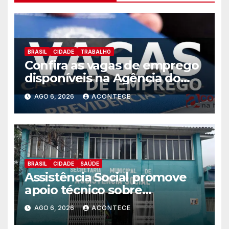
BRASIL
CIDADE
TRABALHO
Confira as vagas de emprego
disponíveis na Agência do
Trabalhador
AGO 6, 2026
ACONTECE
BRASIL
CIDADE
SAÚDE
Assistência Social promove
apoio técnico sobre
preparação e resposta a
AGO 6, 2026
ACONTECE
situações de emergência e
calamidade pública