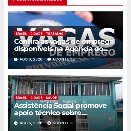
BRASIL
CIDADE
TRABALHO
Confira as vagas de emprego
disponíveis na Agência do
Trabalhador
AGO 6, 2026
ACONTECE
BRASIL
CIDADE
SAÚDE
Assistência Social promove
apoio técnico sobre
preparação e resposta a
AGO 6, 2026
ACONTECE
situações de emergência e