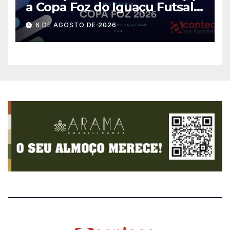
a Copa Foz do Iguaçu Futsal
2026 com equipes de quatro
6 DE AGOSTO DE 2026
países