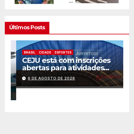
Últimos Posts
BRASIL
CIDADE
ESPORTES
B
CEJU está com inscrições
C
abertas para atividades
a
gratuitas
2
6 DE AGOSTO DE 2026
p