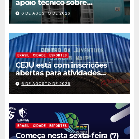
apoio técnico sobre
preparação e resposta a
6 DE AGOSTO DE 2026
situações de emergência e
calamidade pública
BRASIL
CIDADE
ESPORTES
CEJU está com inscrições
abertas para atividades
gratuitas
6 DE AGOSTO DE 2026
BRASIL
CIDADE
ESPORTES
Começa nesta sexta-feira (7)