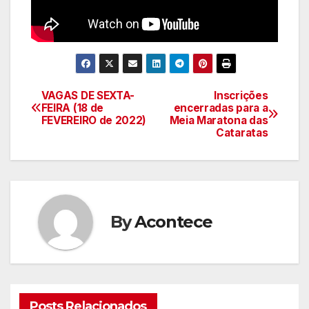
VAGAS DE SEXTA-
Inscrições
Navegação
FEIRA (18 de
encerradas para a
FEVEREIRO de 2022)
Meia Maratona das
de
Cataratas
artigos
By
Acontece
Posts Relacionados