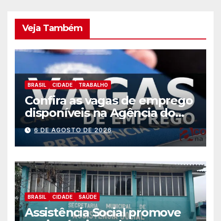
Veja Também
BRASIL
CIDADE
TRABALHO
Confira as vagas de emprego
disponíveis na Agência do
Trabalhador
6 DE AGOSTO DE 2026
BRASIL
CIDADE
SAÚDE
Assistência Social promove