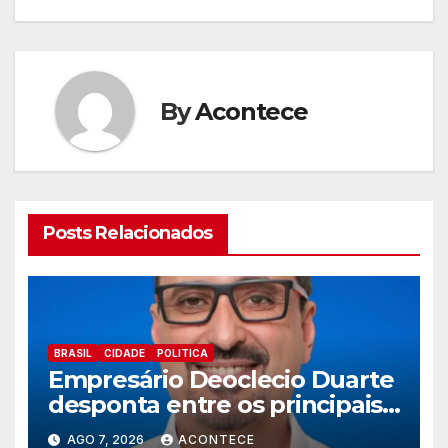
artigos
By
Acontece
Posts Relacionados
BRASIL
CIDADE
POLITICA
Empresário Deoclecio Duarte
desponta entre os principais
nomes do União Brasil para
AGO 7, 2026
ACONTECE