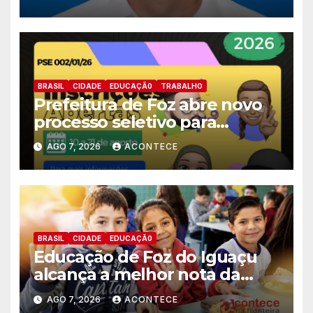
deputado estadual
BRASIL
CIDADE
EDUCAÇÃ0
TRABALHO
Prefeitura de Foz abre novo
processo seletivo para
estagiários
AGO 7, 2026
ACONTECE
BRASIL
CIDADE
EDUCAÇÃ0
Educação de Foz do Iguaçu
alcança a melhor nota da
história no IDEB
AGO 7, 2026
ACONTECE