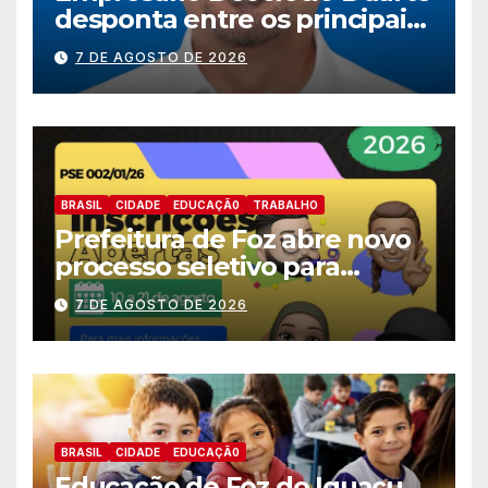
desponta entre os principais
nomes do União Brasil para
7 DE AGOSTO DE 2026
deputado estadual
BRASIL
CIDADE
EDUCAÇÃ0
TRABALHO
Prefeitura de Foz abre novo
processo seletivo para
estagiários
7 DE AGOSTO DE 2026
BRASIL
CIDADE
EDUCAÇÃ0
Educação de Foz do Iguaçu