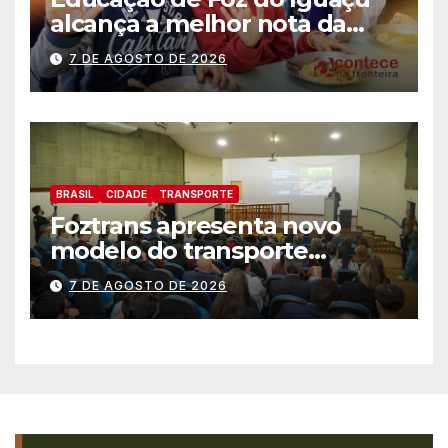
alcança a melhor nota da
história no IDEB
7 DE AGOSTO DE 2026
BRASIL
CIDADE
TRANSPORTE
Foztrans apresenta novo
modelo do transporte
coletivo em audiência
7 DE AGOSTO DE 2026
pública e avança para um
sistema mais moderno e
eficiente