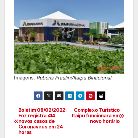
Imagens:
Rubens Fraulini/Itaipu Binacional
Boletim 08/02/2022:
Complexo Turístico
Navegação
Foz registra 414
Itaipu funcionará em
novos casos de
novo horário
de
Coronavírus em 24
horas