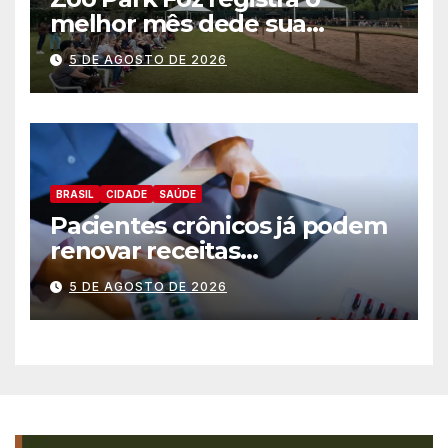
melhor mês dede sua
inauguração
5 DE AGOSTO DE 2026
BRASIL
CIDADE
SAÚDE
Pacientes crônicos já podem
renovar receitas
automaticamente pelo
5 DE AGOSTO DE 2026
aplicativo da Prefeitura