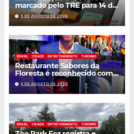
marcado pelo TRE para 14 de
agosto
5 DE AGOSTO DE 2026
BRASIL
CIDADE
ENTRETENIMENTO
TURISMO
Restaurante Sabores da
Floresta é reconhecido como
um dos Lugares Imperdíveis
5 DE AGOSTO DE 2026
de Foz do Iguaçu
BRASIL
CIDADE
ENTRETENIMENTO
TURISMO
Zoo Park Foz registra o