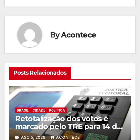
artigos
By
Acontece
Posts Relacionados
BRASIL
CIDADE
POLITICA
Retotalização dos votos é
marcado pelo TRE para 14 de
agosto
AGO 5, 2026
ACONTECE