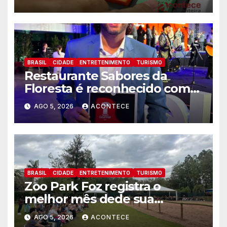
BRASIL
CIDADE
ENTRETENIMENTO
TURISMO
Restaurante Sabores da
Floresta é reconhecido como
um dos Lugares Imperdíveis
AGO 5, 2026
ACONTECE
de Foz do Iguaçu
BRASIL
CIDADE
ENTRETENIMENTO
TURISMO
Zoo Park Foz registra o
melhor mês dede sua
inauguração
AGO 5, 2026
ACONTECE