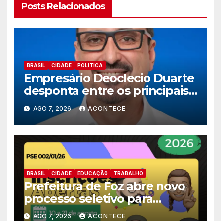
Posts Relacionados
BRASIL
CIDADE
POLITICA
Empresário Deoclecio Duarte
desponta entre os principais
nomes do União Brasil para
AGO 7, 2026
ACONTECE
deputado estadual
BRASIL
CIDADE
EDUCAÇÃ0
TRABALHO
Prefeitura de Foz abre novo
processo seletivo para
estagiários
AGO 7, 2026
ACONTECE