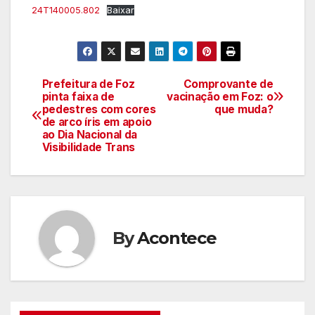
24T140005.802
Baixar
Prefeitura de Foz
Comprovante de
Navegação
pinta faixa de
vacinação em Foz: o
pedestres com cores
que muda?
de
de arco íris em apoio
ao Dia Nacional da
artigos
Visibilidade Trans
By
Acontece