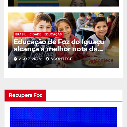
BRASIL
CIDADE
EDUCAÇÃ0
Educação de Foz do Iguaçu
alcança a melhor nota da
história no IDEB
AGO 7, 2026
ACONTECE
Recupera Foz