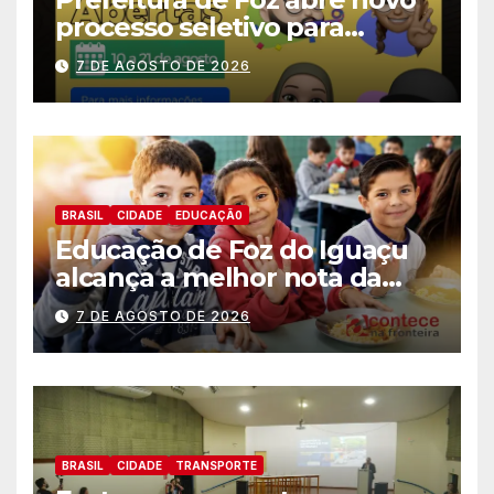
processo seletivo para
estagiários
7 DE AGOSTO DE 2026
BRASIL
CIDADE
EDUCAÇÃ0
Educação de Foz do Iguaçu
alcança a melhor nota da
história no IDEB
7 DE AGOSTO DE 2026
BRASIL
CIDADE
TRANSPORTE