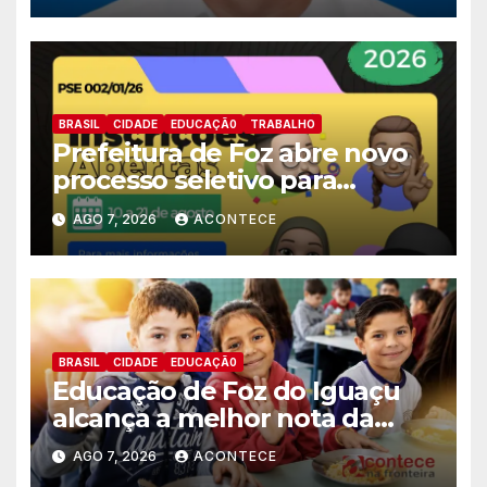
BRASIL
CIDADE
EDUCAÇÃ0
TRABALHO
Prefeitura de Foz abre novo
processo seletivo para
estagiários
AGO 7, 2026
ACONTECE
BRASIL
CIDADE
EDUCAÇÃ0
Educação de Foz do Iguaçu
alcança a melhor nota da
história no IDEB
AGO 7, 2026
ACONTECE