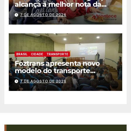
alcança a melhor nota da
história no IDEB
7 DE AGOSTO DE 2026
BRASIL
CIDADE
TRANSPORTE
Foztrans apresenta novo
modelo do transporte
coletivo em audiência
7 DE AGOSTO DE 2026
pública e avança para um
sistema mais moderno e
eficiente