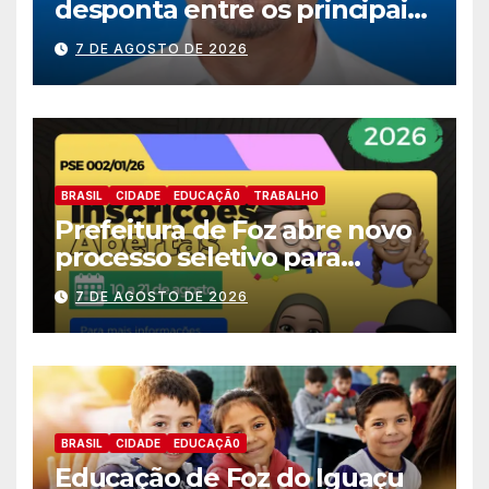
desponta entre os principais
nomes do União Brasil para
7 DE AGOSTO DE 2026
deputado estadual
BRASIL
CIDADE
EDUCAÇÃ0
TRABALHO
Prefeitura de Foz abre novo
processo seletivo para
estagiários
7 DE AGOSTO DE 2026
BRASIL
CIDADE
EDUCAÇÃ0
Educação de Foz do Iguaçu