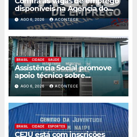
Confira as vagas de emprego
disponíveis na Agência do
Trabalhador
AGO 6, 2026
ACONTECE
BRASIL
CIDADE
SAÚDE
Assistência Social promove
apoio técnico sobre
preparação e resposta a
AGO 6, 2026
ACONTECE
situações de emergência e
calamidade pública
BRASIL
CIDADE
ESPORTES
CEJU está com inscrições