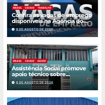
BRASIL
CIDADE
TRABALHO
Confira as vagas de emprego
disponíveis na Agência do
Trabalhador
6 DE AGOSTO DE 2026
BRASIL
CIDADE
SAÚDE
Assistência Social promove
apoio técnico sobre
preparação e resposta a
6 DE AGOSTO DE 2026
situações de emergência e
calamidade pública