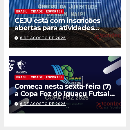
BRASIL
CIDADE
ESPORTES
CEJU está com inscrições
abertas para atividades
gratuitas
6 DE AGOSTO DE 2026
BRASIL
CIDADE
ESPORTES
Começa nesta sexta-feira (7)
a Copa Foz do Iguaçu Futsal
2026 com equipes de quatro
6 DE AGOSTO DE 2026
países