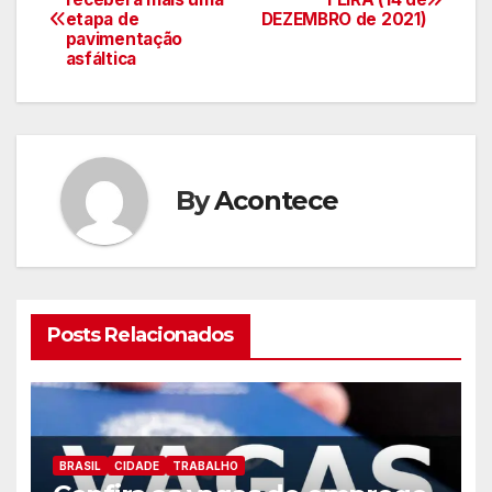
etapa de
DEZEMBRO de 2021)
de
pavimentação
asfáltica
artigos
By
Acontece
Posts Relacionados
BRASIL
CIDADE
TRABALHO