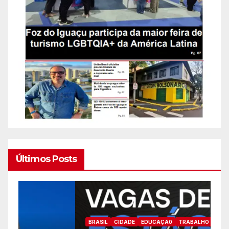
Últimos Posts
B
BRASIL
CIDADE
EDUCAÇÃ0
TRABALHO