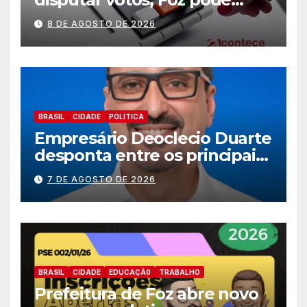
perder representatividade
8 DE AGOSTO DE 2026
BRASIL
CIDADE
POLITICA
Empresário Deoclecio Duarte
desponta entre os principais
nomes do União Brasil para
7 DE AGOSTO DE 2026
deputado estadual
BRASIL
CIDADE
EDUCAÇÃ0
TRABALHO
Prefeitura de Foz abre novo