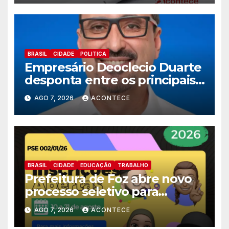
BRASIL
CIDADE
POLITICA
Empresário Deoclecio Duarte
desponta entre os principais
nomes do União Brasil para
AGO 7, 2026
ACONTECE
deputado estadual
BRASIL
CIDADE
EDUCAÇÃ0
TRABALHO
Prefeitura de Foz abre novo
processo seletivo para
estagiários
AGO 7, 2026
ACONTECE