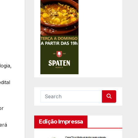
ogia,
dital
or
Edição Impressa
erá