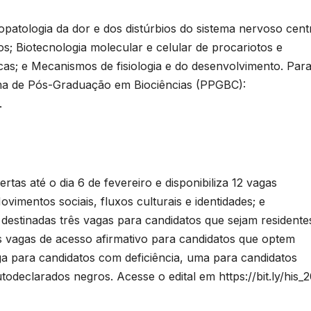
opatologia da dor e dos distúrbios do sistema nervoso centr
; Biotecnologia molecular e celular de procariotos e
cas; e Mecanismos de fisiologia e do desenvolvimento. Par
ma de Pós-Graduação em Biociências (PPGBC):
.
B
C
tas até o dia 6 de fevereiro e disponibiliza 12 vagas
P
ovimentos sociais, fluxos culturais e identidades; e
 destinadas três vagas para candidatos que sejam resident
p
s
s vagas de acesso afirmativo para candidatos que optem
ga para candidatos com deficiência, uma para candidatos
D
odeclarados negros. Acesse o edital em https://bit.ly/his_2
o
A