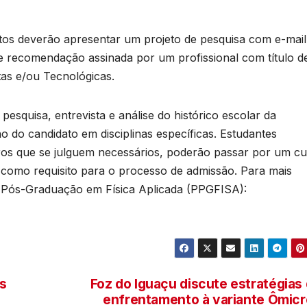
s
U
os deverão apresentar um projeto de pesquisa com e-mail
e recomendação assinada por um profissional com título d
B
tas e/ou Tecnológicas.
s
p
 pesquisa, entrevista e análise do histórico escolar da
do candidato em disciplinas específicas. Estudantes
tros que se julguem necessários, poderão passar por um c
 como requisito para o processo de admissão. Para mais
 Pós-Graduação em Física Aplicada (PPGFISA):
e
u
s
Foz do Iguaçu discute estratégias
enfrentamento à variante Ômic