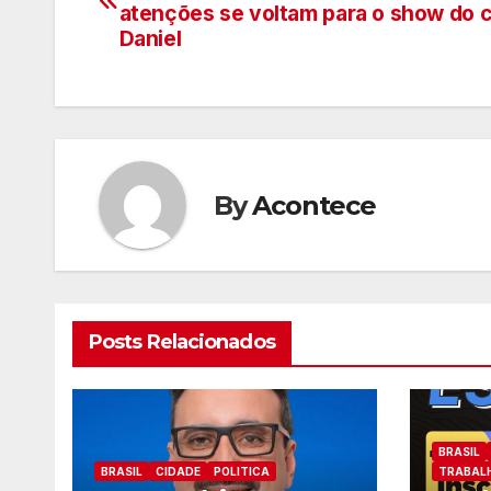
de
atenções se voltam para o show do 
Daniel
artigos
By
Acontece
Posts Relacionados
BRASIL
BRASIL
CIDADE
POLITICA
TRABAL