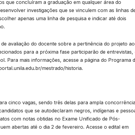
e
atos que concluíram a graduação em qualquer área do
T
esenvolver investigações que se vinculem com as linhas d
D
olher apenas uma linha de pesquisa e indicar até dois
a
2
ão.
6
de avaliação do docente sobre a pertinência do projeto ao
o
ecionados para a próxima fase participarão de entrevistas,
ol. Para mais informações, acesse a página do Programa 
e
rtal.unila.edu.br/mestrado/historia.
r
o
p
n
ara cinco vagas, sendo três delas para ampla concorrência
p
candidatos que se autodeclaram negros, indígenas e pesso
s
idatos com notas obtidas no Exame Unificado de Pós-
em abertas até o dia 2 de fevereiro. Acesse o edital em