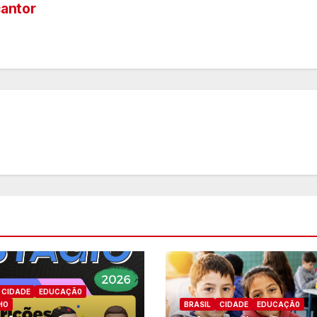
cantor
CIDADE
EDUCAÇÃ0
HO
BRASIL
CIDADE
EDUCAÇÃ0