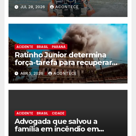
Barco nas Cataratas
JUL 28, 2026
ACONTECE
ACIDENTE
BRASIL
PARANÁ
Ratinho Junior determina
força-tarefa para recuperar
prédio do Instituto de
ABR 5, 2026
ACONTECE
Educação de Paranaguá
ACIDENTE
BRASIL
CIDADE
Advogada que salvou a
família em incêndio em