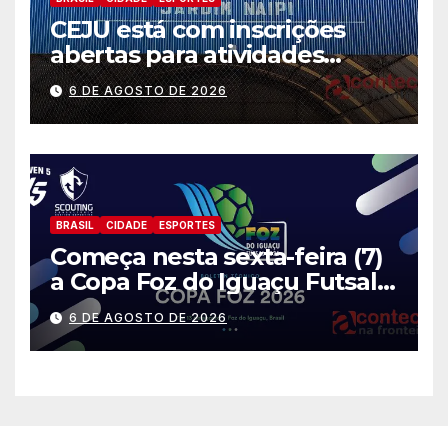
CEJU está com inscrições
abertas para atividades
gratuitas
6 DE AGOSTO DE 2026
BRASIL
CIDADE
ESPORTES
Começa nesta sexta-feira (7)
a Copa Foz do Iguaçu Futsal
2026 com equipes de quatro
6 DE AGOSTO DE 2026
países