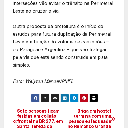
interseções vão evitar o trânsito na Perimetral
Leste ao cruzar a via.
Outra proposta da prefeitura é o início de
estudos para futura duplicação da Perimetral
Leste em função do volume de caminhões –
do Paraguai e Argentina – que vão trafegar
pela via que está sendo construída em pista
simples.
Foto: Welyton Manoel/PMFI.
Sete pessoas ficam
Briga em hostel
Navegação
feridas em colisão
termina com uma
frontal na BR 277, em
pessoa esfaqueada
de
Santa Tereza do
no Remanso Grande