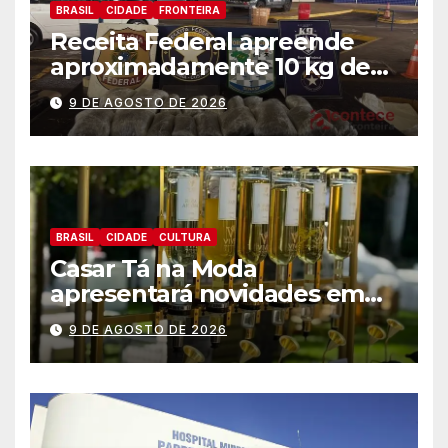
BRASIL
CIDADE
FRONTEIRA
Receita Federal apreende
aproximadamente 10 kg de
substância análoga ao
9 DE AGOSTO DE 2026
capulho
BRASIL
CIDADE
CULTURA
Casar Tá na Moda
apresentará novidades em
entretenimento para
9 DE AGOSTO DE 2026
casamentos e festas de
debutantes