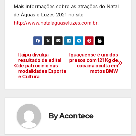
Mais informações sobre as atrações do Natal
de Águas e Luzes 2021 no site
http://www.natalaguaseluzes.com.br
.
Itaipu divulga
Iguaçuense é um dos
Navegação
resultado de edital
presos com 121 Kg de
de patrocínio nas
cocaína oculta em
de
modalidades Esporte
motos BMW
e Cultura
artigos
By
Acontece