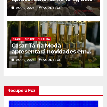
substância análoga ao
AGO 9, 2026
ACONTECE
capulho
BRASIL
CIDADE
CULTURA
Casar Tá na Moda
apresentará novidades em
entretenimento para
AGO 9, 2026
ACONTECE
casamentos e festas de
debutantes
Recupera Foz