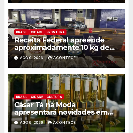
BRASIL
CIDADE
FRONTEIRA
Receita Federal apreende
aproximadamente 10 kg de
substância análoga ao
AGO 9, 2026
ACONTECE
capulho
BRASIL
CIDADE
CULTURA
Casar Tá na Moda
apresentará novidades em
entretenimento para
AGO 9, 2026
ACONTECE
casamentos e festas de