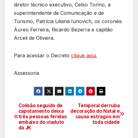
diretor técnico executivo, Celso Torino, a
superintendente de Comunicação e de
Turismo, Patrícia Liliana Iunovich, os coronéis
Áureo Ferreira, Ricardo Bezerra e capitão
Arceli de Oliveira.
Para acessar o Decreto
clique aqui.
Assessoria
Colisão seguido de
Temporal derruba
Navegação
capotamento deixa
decoração do Natal e
três pessoas feridas
causa estragos em
de
embaixo do viaduto
toda cidade
da JK
artigos