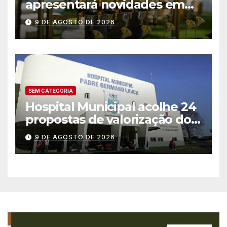
apresentará novidades em
entretenimento para
9 DE AGOSTO DE 2026
casamentos e festas de
debutantes
SEM CATEGORIA
Hospital Municipal acolhe 24
propostas de valorização dos
trabalhadores e institui mesa
9 DE AGOSTO DE 2026
permanente de negociação