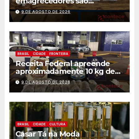
emagrecedores são
apreendidos pela Receita
9 DE AGOSTO DE 2026
Federal
BRASIL
CIDADE
FRONTEIRA
Receita Federal apreende
aproximadamente 10 kg de
substância análoga ao
9 DE AGOSTO DE 2026
capulho
BRASIL
CIDADE
CULTURA
Casar Tá na Moda