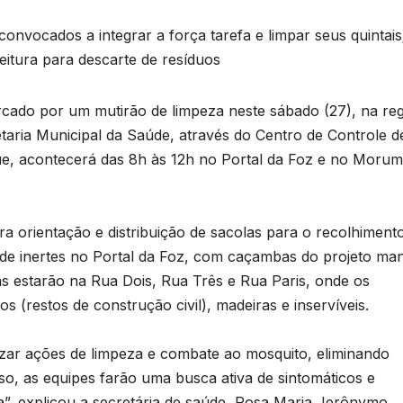
nvocados a integrar a força tarefa e limpar seus quintais
tura para descarte de resíduos
cado por um mutirão de limpeza neste sábado (27), na reg
etaria Municipal da Saúde, através do Centro de Controle d
, acontecerá das 8h às 12h no Portal da Foz e no Morumb
ara orientação e distribuição de sacolas para o recolhiment
e de inertes no Portal da Foz, com caçambas do projeto man
s estarão na Rua Dois, Rua Três e Rua Paris, onde os
 (restos de construção civil), madeiras e inservíveis.
izar ações de limpeza e combate ao mosquito, eliminando
o, as equipes farão uma busca ativa de sintomáticos e
”, explicou a secretária de saúde, Rosa Maria Jerônymo.