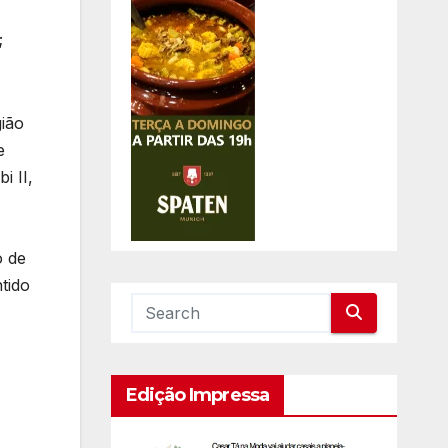
;
ião
e
i II,
o de
tido
Edição Impressa