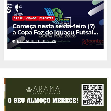
BRASIL
CIDADE
ESPORTES
Começa nesta sexta-feira (7)
a Copa Foz do Iguaçu Futsal
2026 com equipes de quatro
6 DE AGOSTO DE 2026
países