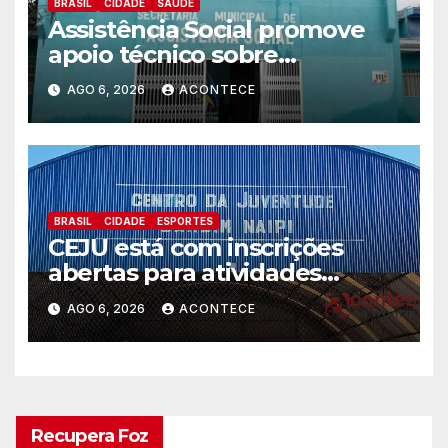
BRASIL
CIDADE
SAÚDE
Assistência Social promove
apoio técnico sobre
preparação e resposta a
AGO 6, 2026
ACONTECE
situações de emergência e
calamidade pública
BRASIL
CIDADE
ESPORTES
CEJU está com inscrições
abertas para atividades
gratuitas
AGO 6, 2026
ACONTECE
Recupera Foz