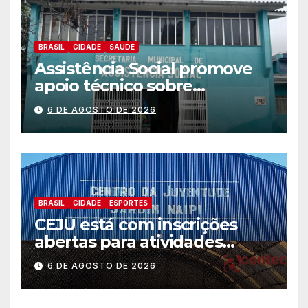
BRASIL
CIDADE
SAÚDE
Assistência Social promove
apoio técnico sobre
preparação e resposta a
6 DE AGOSTO DE 2026
situações de emergência e
calamidade pública
BRASIL
CIDADE
ESPORTES
CEJU está com inscrições
abertas para atividades
gratuitas
6 DE AGOSTO DE 2026