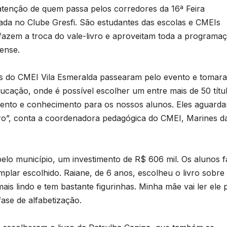
tenção de quem passa pelos corredores da 16ª Feira
zada no Clube Gresfi. São estudantes das escolas e CMEIs
 fazem a troca do vale-livro e aproveitam toda a programa
cense.
has do CMEI Vila Esmeralda passearam pelo evento e tomar
ducação, onde é possível escolher um entre mais de 50 títu
mento e conhecimento para os nossos alunos. Eles aguard
 livro”, conta a coordenadora pedagógica do CMEI, Marines d
s pelo município, um investimento de R$ 606 mil. Os alunos 
plar escolhido. Raiane, de 6 anos, escolheu o livro sobre
mais lindo e tem bastante figurinhas. Minha mãe vai ler ele 
ase de alfabetização.