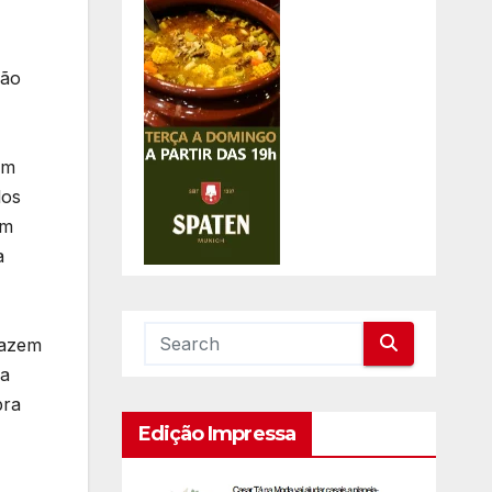
ção
am
los
am
a
fazem
 a
pra
Edição Impressa