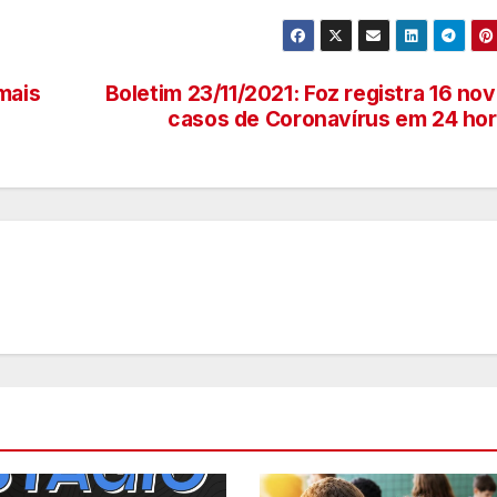
s
U
mais
Boletim 23/11/2021: Foz registra 16 no
B
casos de Coronavírus em 24 ho
s
p
e
u