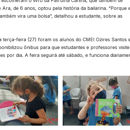
, escolheram o livro da Patrulha Canina, que também se
ra, de 6 anos, optou pela história da bailarina. “Porque 
também vira uma bolsa”, detalhou a estudante, sobre as
 terça-feira (27) foram os alunos do CMEI Ozires Santos 
onibilizou ônibus para que estudantes e professores visit
ões por dia. A feira seguirá até sábado, e funciona diariame
B
C
P
p
s
D
o
A