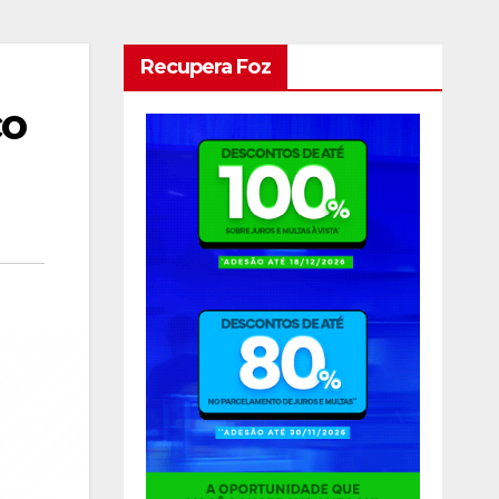
Recupera Foz
co