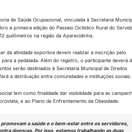
toria de Saúde Ocupacional, vinculada à Secretaria Munici
o a primeira edição do Passeio Ciclístico Rural do Servid
2 quilômetros na região da Aparecidinha.
ar da atividade esportiva devem realizar a inscrição pelo
para a pedalada. Além do registro, o participante deverá 
ntos serão destinados à Secretaria Municipal de Direitos
B
C
 a distribuição entre comunidades e instituições sociais.
P
ocial tem como finalidade dar visibilidade para as campan
róstata, e ao Plano de Enfrentamento da Obesidade.
3
n
D
 promovam a saúde e o bem-estar entre os servidores,
d
A
contra doenças. Por isso, estamos trabalhando as duas