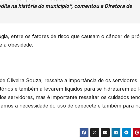
o
T
ita na história do município”, comentou a Diretora de
p
D
d
2
6
gia, entre os fatores de risco que causam o câncer de pró
a
e a obesidade.
v
o
F
 Oliveira Souza, ressalta a importância de os servidores
p
tórios e também a levarem líquidos para se hidratarem ao 
d
odos servidores, mas é importante ressaltar os cuidados ten
r
atizamos a necessidade do uso de capacete e também para n
r
e
a
v