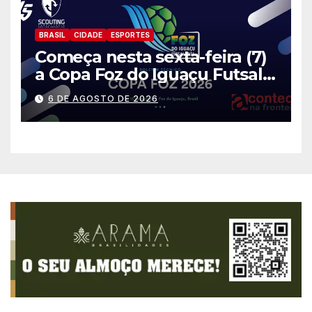
BRASIL
CIDADE
ESPORTES
Começa nesta sexta-feira (7)
a Copa Foz do Iguaçu Futsal
2026 com equipes de quatro
6 DE AGOSTO DE 2026
países