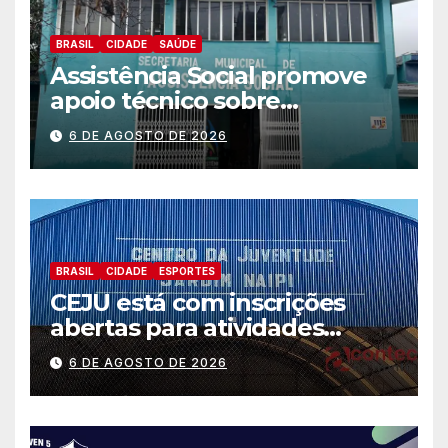
BRASIL
CIDADE
SAÚDE
Assistência Social promove
apoio técnico sobre
preparação e resposta a
6 DE AGOSTO DE 2026
situações de emergência e
calamidade pública
BRASIL
CIDADE
ESPORTES
CEJU está com inscrições
abertas para atividades
gratuitas
6 DE AGOSTO DE 2026