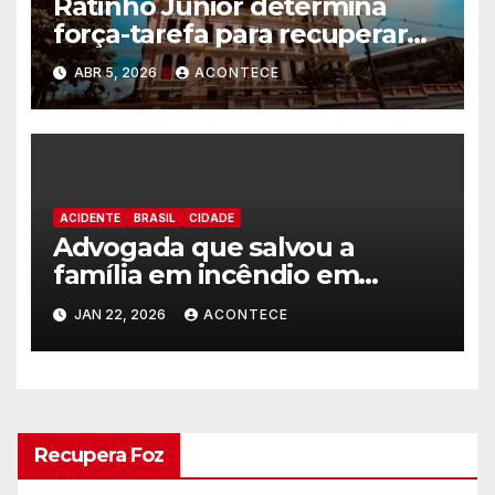
Ratinho Junior determina
força-tarefa para recuperar
prédio do Instituto de
ABR 5, 2026
ACONTECE
Educação de Paranaguá
ACIDENTE
BRASIL
CIDADE
Advogada que salvou a
família em incêndio em
edificio recebe alta médica
JAN 22, 2026
ACONTECE
Recupera Foz