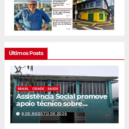
Últimos Posts
BRASIL
CIDADE
ESPORTES
CEJU está com inscrições
abertas para atividades
promove
gratuitas
6 DE AGOSTO DE 2026
ta a
ência e