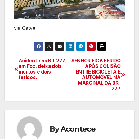
via Catve
Acidente na BR-277,
SENHOR FICA FERIDO
Navegação
em Foz, deixa dois
APÓS COLISÃO
mortos e dois
ENTRE BICICLETA E
de
feridos.
AUTOMÓVEL NA
MARGINAL DA BR-
artigos
277
By
Acontece