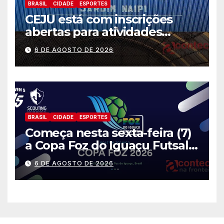
BRASIL
CIDADE
ESPORTES
CEJU está com inscrições
abertas para atividades
gratuitas
6 DE AGOSTO DE 2026
BRASIL
CIDADE
ESPORTES
Começa nesta sexta-feira (7)
a Copa Foz do Iguaçu Futsal
2026 com equipes de quatro
6 DE AGOSTO DE 2026
países