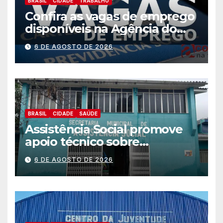
BRASIL
CIDADE
TRABALHO
Confira as vagas de emprego
disponíveis na Agência do
Trabalhador
6 DE AGOSTO DE 2026
BRASIL
CIDADE
SAÚDE
Assistência Social promove
apoio técnico sobre
preparação e resposta a
6 DE AGOSTO DE 2026
situações de emergência e
calamidade pública