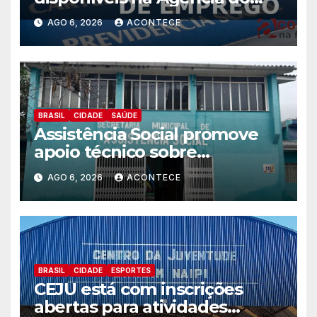
Trabalhador
AGO 6, 2026
ACONTECE
BRASIL
CIDADE
SAÚDE
Assistência Social promove
apoio técnico sobre
preparação e resposta a
AGO 6, 2026
ACONTECE
situações de emergência e
calamidade pública
BRASIL
CIDADE
ESPORTES
CEJU está com inscrições
abertas para atividades