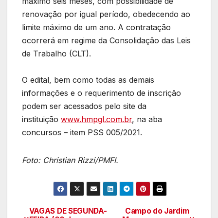
máximo seis meses, com possibilidade de
renovação por igual período, obedecendo ao
limite máximo de um ano. A contratação
ocorrerá em regime da Consolidação das Leis
de Trabalho (CLT).
O edital, bem como todas as demais
informações e o requerimento de inscrição
podem ser acessados pelo site da
instituição
www.hmpgl.com.br
, na aba
concursos – item PSS 005/2021.
Foto: Christian Rizzi/PMFI.
VAGAS DE SEGUNDA-
Campo do Jardim
Navegação