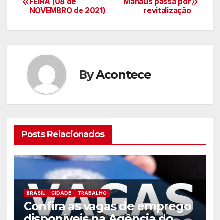
FEIRA (08 de
Manaus passa por
NOVEMBRO de 2021)
revitalização
de
artigos
By
Acontece
Posts Relacionados
BRASIL
CIDADE
TRABALHO
Confira as vagas de emprego
disponíveis na Agência do