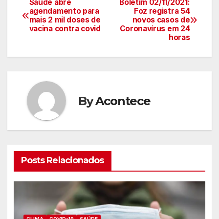
Saúde abre
Boletim 02/11/2021:
Navegação
agendamento para
Foz registra 54
mais 2 mil doses de
novos casos de
de
vacina contra covid
Coronavírus em 24
horas
artigos
By
Acontece
Posts Relacionados
CLIMA
COVID-19
SAÚDE