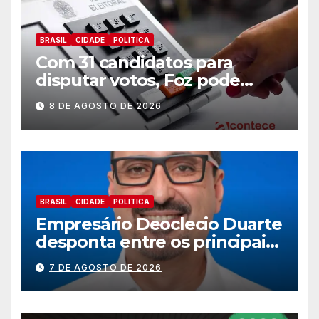
BRASIL
CIDADE
POLITICA
Com 31 candidatos para
disputar votos, Foz pode
perder representatividade
8 DE AGOSTO DE 2026
BRASIL
CIDADE
POLITICA
Empresário Deoclecio Duarte
desponta entre os principais
nomes do União Brasil para
7 DE AGOSTO DE 2026
deputado estadual