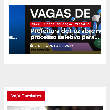
B
BRASIL
CIDADE
EDUCAÇÃ0
TRABALHO
E
Prefeitura de Foz abre novo
a
processo seletivo para
h
estagiários
7 DE AGOSTO DE 2026
Veja Também