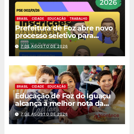
BRASIL
CIDADE
EDUCAÇÃ0
TRABALHO
Prefeitura de Foz abre novo
processo seletivo para
estagiários
7 DE AGOSTO DE 2026
BRASIL
CIDADE
EDUCAÇÃ0
Educação de Foz do Iguaçu
alcança a melhor nota da
história no IDEB
7 DE AGOSTO DE 2026