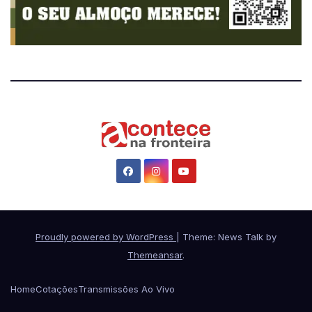
Proudly powered by WordPress
|
Theme: News Talk by
Themeansar
.
Home
Cotações
Transmissões Ao Vivo