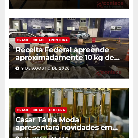
Federal
BRASIL
CIDADE
FRONTEIRA
Receita Federal apreende
aproximadamente 10 kg de
substância análoga ao
9 DE AGOSTO DE 2026
capulho
BRASIL
CIDADE
CULTURA
Casar Tá na Moda
apresentará novidades em
entretenimento para