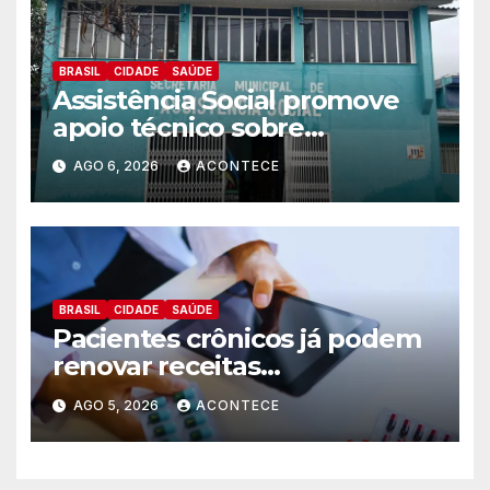
BRASIL
CIDADE
SAÚDE
Assistência Social promove
apoio técnico sobre
preparação e resposta a
AGO 6, 2026
ACONTECE
situações de emergência e
calamidade pública
BRASIL
CIDADE
SAÚDE
Pacientes crônicos já podem
renovar receitas
automaticamente pelo
AGO 5, 2026
ACONTECE
aplicativo da Prefeitura