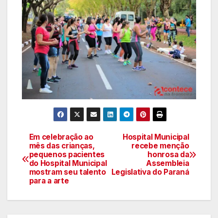
Em celebração ao
Hospital Municipal
Navegação
mês das crianças,
recebe menção
pequenos pacientes
honrosa da
de
do Hospital Municipal
Assembleia
mostram seu talento
Legislativa do Paraná
artigos
para a arte