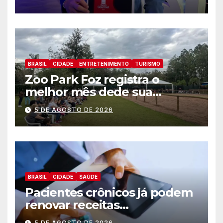
de Foz do Iguaçu
BRASIL
CIDADE
ENTRETENIMENTO
TURISMO
Zoo Park Foz registra o
melhor mês dede sua
inauguração
5 DE AGOSTO DE 2026
BRASIL
CIDADE
SAÚDE
Pacientes crônicos já podem
renovar receitas
automaticamente pelo
5 DE AGOSTO DE 2026