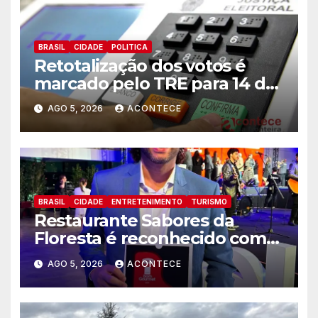
BRASIL
CIDADE
POLITICA
Retotalização dos votos é
marcado pelo TRE para 14 de
agosto
AGO 5, 2026
ACONTECE
BRASIL
CIDADE
ENTRETENIMENTO
TURISMO
Restaurante Sabores da
Floresta é reconhecido como
um dos Lugares Imperdíveis
AGO 5, 2026
ACONTECE
de Foz do Iguaçu