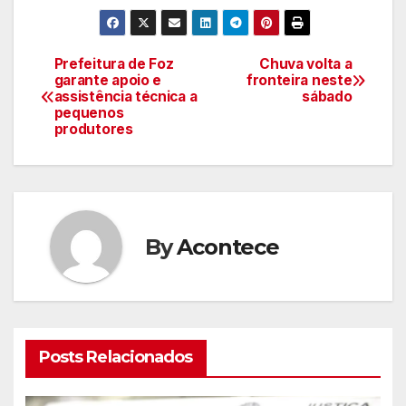
Prefeitura de Foz
Chuva volta a
Navegação
garante apoio e
fronteira neste
assistência técnica a
sábado
de
pequenos
produtores
artigos
By
Acontece
Posts Relacionados