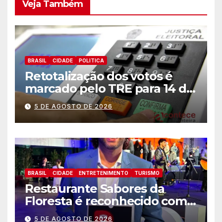
Veja Também
BRASIL
CIDADE
POLITICA
Retotalização dos votos é
marcado pelo TRE para 14 de
agosto
5 DE AGOSTO DE 2026
BRASIL
CIDADE
ENTRETENIMENTO
TURISMO
Restaurante Sabores da
Floresta é reconhecido como
um dos Lugares Imperdíveis
5 DE AGOSTO DE 2026