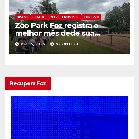
BRASIL
CIDADE
ENTRETENIMENTO
TURISMO
Zoo Park Foz registra o
melhor mês dede sua
inauguração
AGO 5, 2026
ACONTECE
Recupera Foz