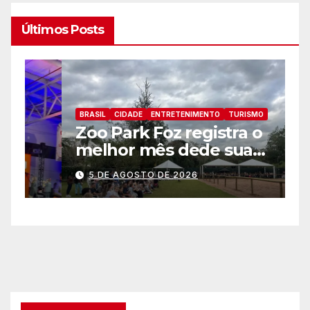
Últimos Posts
BRASIL
CIDADE
ENTRETENIMENTO
TURISMO
B
Zoo Park Foz registra o
P
melhor mês dede sua
p
inauguração
a
5 DE AGOSTO DE 2026
a