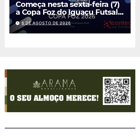
Começa nesta sexta-feira (7)
a Copa Foz do Iguaçu Futsal
2026 com equipes de quatro
6 DE AGOSTO DE 2026
países