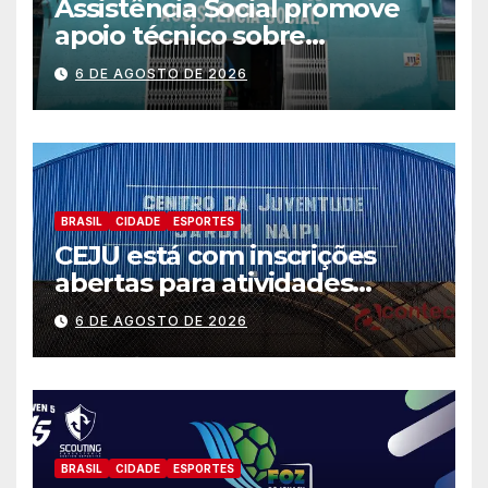
Assistência Social promove
apoio técnico sobre
preparação e resposta a
6 DE AGOSTO DE 2026
situações de emergência e
calamidade pública
BRASIL
CIDADE
ESPORTES
CEJU está com inscrições
abertas para atividades
gratuitas
6 DE AGOSTO DE 2026
BRASIL
CIDADE
ESPORTES