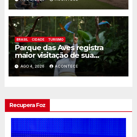
BRASIL
CIDADE
TURISMO
Parque das Aves registra
maior visitação de sua
históriaJulho bate recorde
AGO 4, 2026
ACONTECE
histórico de visitantes e
reforça a conexão entre
turismo, conservação e Mata
Atlântica
Recupera Foz