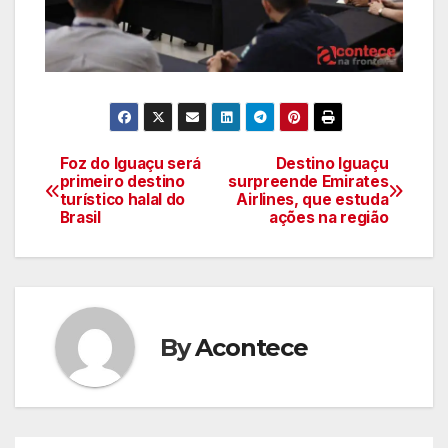
Foz do Iguaçu será
Destino Iguaçu
Navegação
primeiro destino
surpreende Emirates
turístico halal do
Airlines, que estuda
de
Brasil
ações na região
artigos
By
Acontece