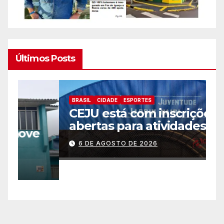
Últimos Posts
BRASIL
CIDADE
ESPORTES
B
CEJU está com inscrições
C
abertas para atividades
a
gratuitas
2
6 DE AGOSTO DE 2026
p