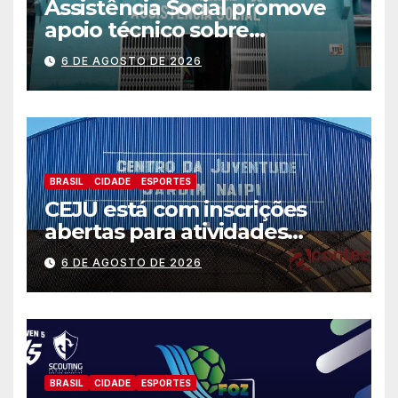
Assistência Social promove
apoio técnico sobre
preparação e resposta a
6 DE AGOSTO DE 2026
situações de emergência e
calamidade pública
BRASIL
CIDADE
ESPORTES
CEJU está com inscrições
abertas para atividades
gratuitas
6 DE AGOSTO DE 2026
BRASIL
CIDADE
ESPORTES