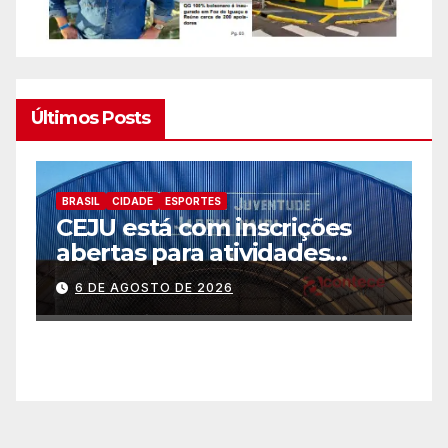
Últimos Posts
BRASIL
CIDADE
ESPORTES
B
CEJU está com inscrições
C
abertas para atividades
a
gratuitas
2
6 DE AGOSTO DE 2026
p