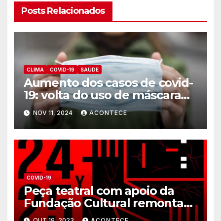
Posts Relacionados
CLIMA
COVID-19
SAÚDE
Aumento dos casos de covid-
19: volta do uso de máscara
está no radar do Brasil?
NOV 11, 2024
ACONTECE
COVID-19
Peça teatral com apoio da
Fundação Cultural remonta
experiências coletivas da
OUT 19, 2023
ACONTECE