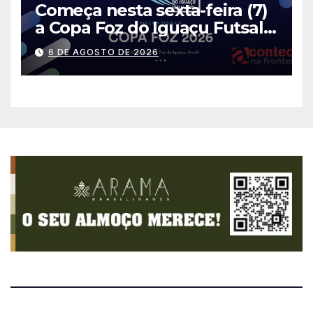
Começa nesta sexta-feira (7)
a Copa Foz do Iguaçu Futsal
2026 com equipes de quatro
6 DE AGOSTO DE 2026
países