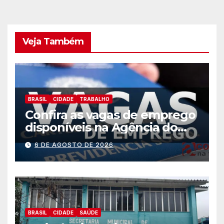
Veja Também
BRASIL
CIDADE
TRABALHO
Confira as vagas de emprego
disponíveis na Agência do
Trabalhador
6 DE AGOSTO DE 2026
BRASIL
CIDADE
SAÚDE