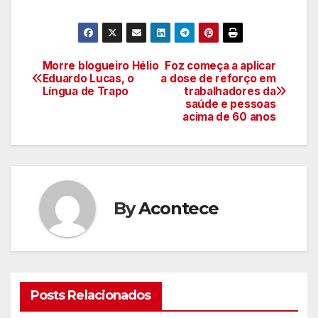
Morre blogueiro Hélio
Foz começa a aplicar
Navegação
Eduardo Lucas, o
a dose de reforço em
Língua de Trapo
trabalhadores da
de
saúde e pessoas
acima de 60 anos
artigos
By
Acontece
Posts Relacionados