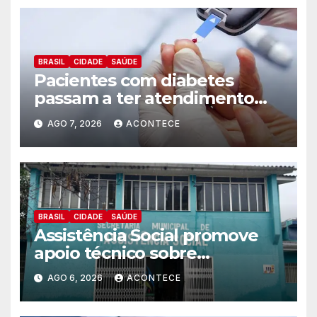
BRASIL
CIDADE
SAÚDE
Pacientes com diabetes
passam a ter atendimento
prioritário na rede municipal
AGO 7, 2026
ACONTECE
de saúde
BRASIL
CIDADE
SAÚDE
Assistência Social promove
apoio técnico sobre
preparação e resposta a
AGO 6, 2026
ACONTECE
situações de emergência e
calamidade pública