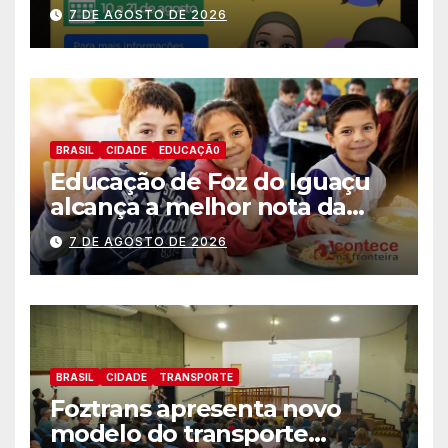
estagiários
7 DE AGOSTO DE 2026
BRASIL
CIDADE
EDUCAÇÃ0
Educação de Foz do Iguaçu
alcança a melhor nota da
história no IDEB
7 DE AGOSTO DE 2026
BRASIL
CIDADE
TRANSPORTE
Foztrans apresenta novo
modelo do transporte