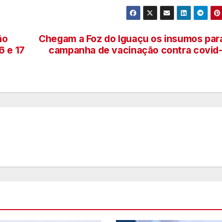
ão
Chegam a Foz do Iguaçu os insumos par
6 e 17
campanha de vacinação contra covid
B
f
D
A