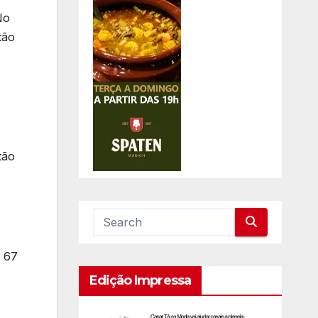
No
tão
tão
r 67
Edição Impressa