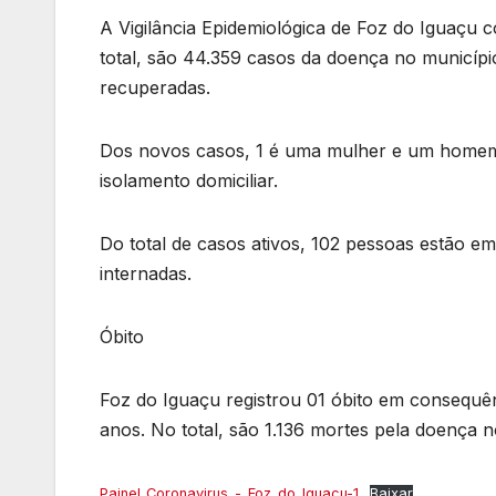
A Vigilância Epidemiológica de Foz do Iguaçu c
total, são 44.359 casos da doença no municípi
recuperadas.
Dos novos casos, 1 é uma mulher e um homem,
isolamento domiciliar.
Do total de casos ativos, 102 pessoas estão em 
internadas.
Óbito
Foz do Iguaçu registrou 01 óbito em consequên
anos. No total, são 1.136 mortes pela doença n
Painel_Coronavirus_-_Foz_do_Iguacu-1
Baixar