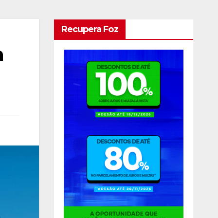
Recupera Foz
m