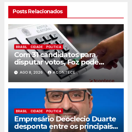
Posts Relacionados
BRASIL
CIDADE
POLITICA
Com 31 candidatos para
disputar votos, Foz pode
perder representatividade
AGO 8, 2026
ACONTECE
BRASIL
CIDADE
POLITICA
Empresário Deoclecio Duarte
desponta entre os principais