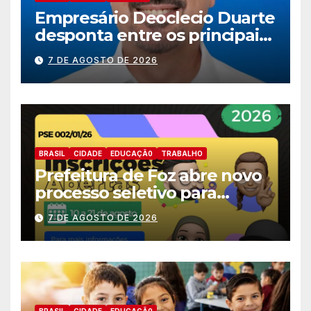
Empresário Deoclecio Duarte
desponta entre os principais
nomes do União Brasil para
7 DE AGOSTO DE 2026
deputado estadual
BRASIL
CIDADE
EDUCAÇÃ0
TRABALHO
Prefeitura de Foz abre novo
processo seletivo para
estagiários
7 DE AGOSTO DE 2026