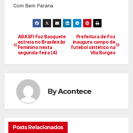
Com Bem Parana
ABASFI Foz Basquete
Prefeitura de Foz
Navegação
estreia no Brasileirão
inaugura campo de
Feminino nesta
futebol sintético na
de
segunda-feira (4)
Vila Borges
artigos
By
Acontece
Posts Relacionados