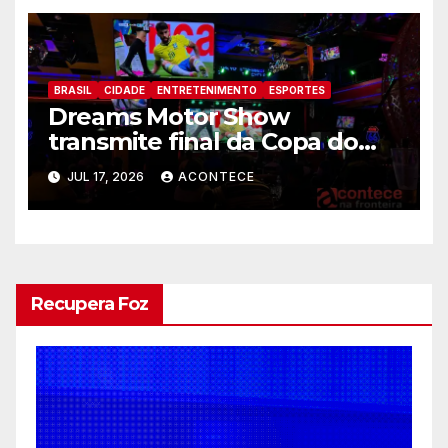
BRASIL
CIDADE
ENTRETENIMENTO
ESPORTES
Dreams Motor Show
transmite final da Copa do
Mundo entre Argentina e
JUL 17, 2026
ACONTECE
Espanha no maior telão de
Foz
Recupera Foz