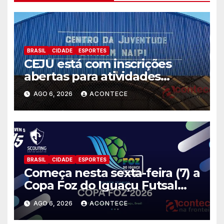
BRASIL
CIDADE
ESPORTES
CEJU está com inscrições
abertas para atividades
gratuitas
AGO 6, 2026
ACONTECE
BRASIL
CIDADE
ESPORTES
Começa nesta sexta-feira (7) a
Copa Foz do Iguaçu Futsal
2026 com equipes de quatro
AGO 6, 2026
ACONTECE
países