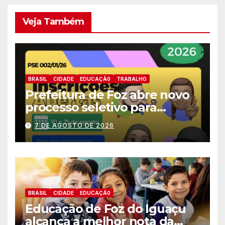
Veja Também
BRASIL
CIDADE
EDUCAÇÃ0
TRABALHO
Prefeitura de Foz abre novo
processo seletivo para
estagiários
7 DE AGOSTO DE 2026
BRASIL
CIDADE
EDUCAÇÃ0
Educação de Foz do Iguaçu
alcança a melhor nota da