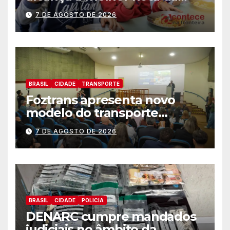
história no IDEB
7 DE AGOSTO DE 2026
BRASIL
CIDADE
TRANSPORTE
Foztrans apresenta novo
modelo do transporte
coletivo em audiência
7 DE AGOSTO DE 2026
pública e avança para um
sistema mais moderno e
eficiente
BRASIL
CIDADE
POLICIA
DENARC cumpre mandados
judiciais no âmbito da