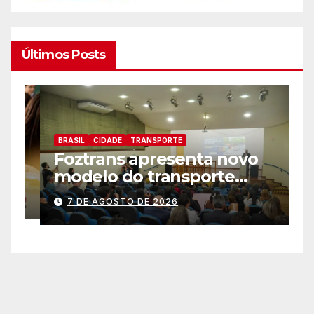
Últimos Posts
BRASIL
CIDADE
TRANSPORTE
B
Foztrans apresenta novo
D
modelo do transporte
j
coletivo em audiência
“
7 DE AGOSTO DE 2026
pública e avança para um
P
sistema mais moderno e
eficiente