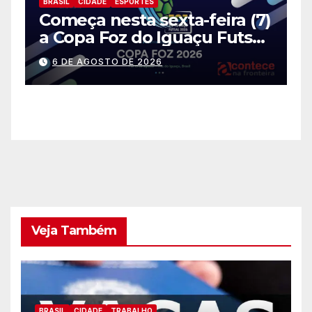
7)
BRASIL
CIDADE
POLITICA
l
Retotalização dos votos é
ro
marcado pelo TRE para 14
de agosto
5 DE AGOSTO DE 2026
Veja Também
BRASIL
CIDADE
TRABALHO