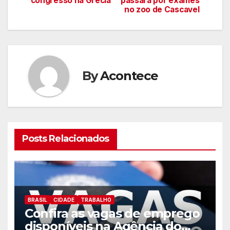
congresso na Grécia
passará por exames
no zoo de Cascavel
artigos
By
Acontece
Posts Relacionados
BRASIL
CIDADE
TRABALHO
Confira as vagas de emprego
disponíveis na Agência do