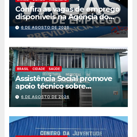
Confira as vagas de emprego
disponíveis na Agência do
Trabalhador
6 DE AGOSTO DE 2026
BRASIL
CIDADE
SAÚDE
Assistência Social promove
apoio técnico sobre
preparação e resposta a
6 DE AGOSTO DE 2026
situações de emergência e
calamidade pública