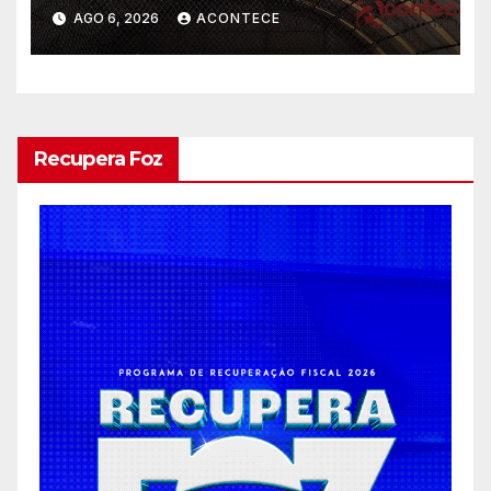
gratuitas
AGO 6, 2026
ACONTECE
Recupera Foz