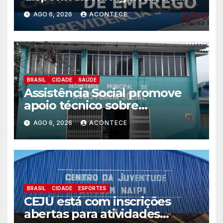
Trabalhador
AGO 6, 2026
ACONTECE
BRASIL
CIDADE
SAÚDE
Assistência Social promove
apoio técnico sobre
preparação e resposta a
AGO 6, 2026
ACONTECE
situações de emergência e
calamidade pública
BRASIL
CIDADE
ESPORTES
CEJU está com inscrições
abertas para atividades