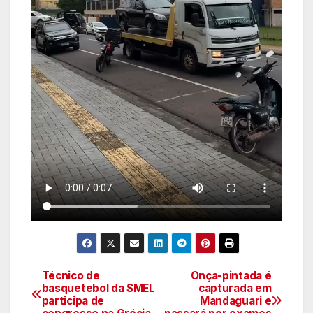
Técnico de
Onça-pintada é
Navegação
basquetebol da SMEL
capturada em
participa de
Mandaguari e
de