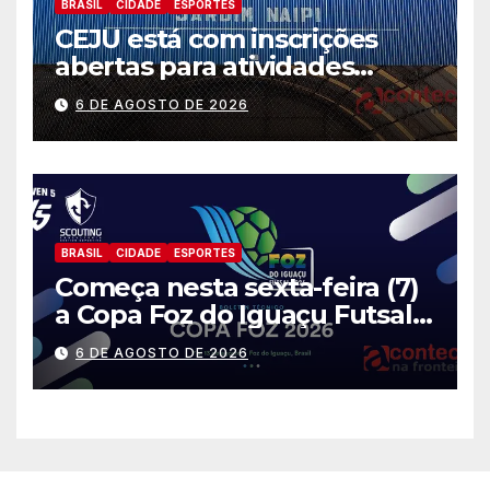
BRASIL
CIDADE
ESPORTES
CEJU está com inscrições
abertas para atividades
gratuitas
6 DE AGOSTO DE 2026
BRASIL
CIDADE
ESPORTES
Começa nesta sexta-feira (7)
a Copa Foz do Iguaçu Futsal
2026 com equipes de quatro
6 DE AGOSTO DE 2026
países