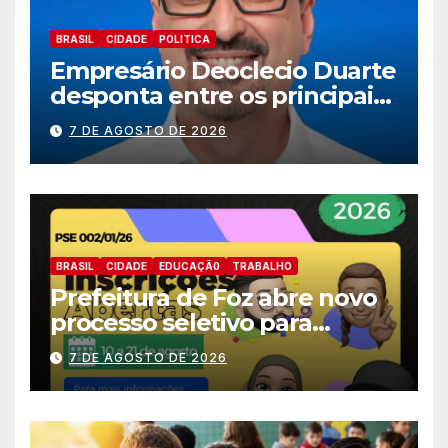
BRASIL
CIDADE
POLITICA
Empresário Deoclecio Duarte
desponta entre os principais
nomes do União Brasil para
7 DE AGOSTO DE 2026
deputado estadual
BRASIL
CIDADE
EDUCAÇÃ0
TRABALHO
Prefeitura de Foz abre novo
processo seletivo para
estagiários
7 DE AGOSTO DE 2026