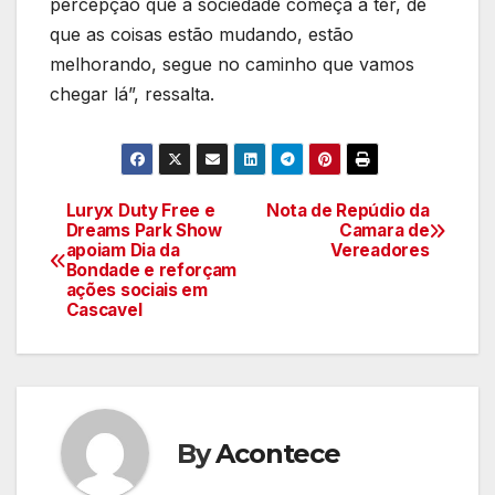
percepção que a sociedade começa a ter, de
que as coisas estão mudando, estão
melhorando, segue no caminho que vamos
chegar lá”, ressalta.
Luryx Duty Free e
Nota de Repúdio da
Navegação
Dreams Park Show
Camara de
apoiam Dia da
Vereadores
de
Bondade e reforçam
ações sociais em
artigos
Cascavel
By
Acontece