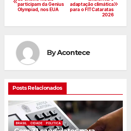
participam da Genius
adaptação climática
de
Olympiad, nos EUA
para o FITCataratas
2026
artigos
By
Acontece
Posts Relacionados
BRASIL
CIDADE
POLITICA
Com 31 candidatos para