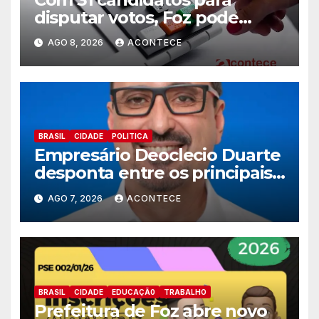
disputar votos, Foz pode
perder representatividade
AGO 8, 2026
ACONTECE
BRASIL
CIDADE
POLITICA
Empresário Deoclecio Duarte
desponta entre os principais
nomes do União Brasil para
AGO 7, 2026
ACONTECE
deputado estadual
BRASIL
CIDADE
EDUCAÇÃ0
TRABALHO
Prefeitura de Foz abre novo