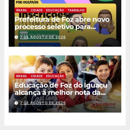
BRASIL
CIDADE
EDUCAÇÃ0
TRABALHO
Prefeitura de Foz abre novo
processo seletivo para
estagiários
7 DE AGOSTO DE 2026
BRASIL
CIDADE
EDUCAÇÃ0
Educação de Foz do Iguaçu
alcança a melhor nota da
história no IDEB
7 DE AGOSTO DE 2026