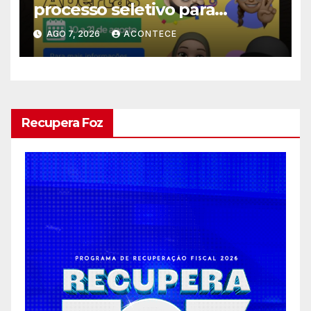
processo seletivo para
estagiários
AGO 7, 2026
ACONTECE
Recupera Foz