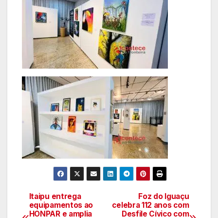
Itaipu entrega
Foz do Iguaçu
Navegação
equipamentos ao
celebra 112 anos com
HONPAR e amplia
Desfile Cívico com