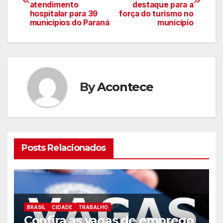
de
atendimento
destaque para a
hospitalar para 39
força do turismo no
artigos
municípios do Paraná
município
By
Acontece
Posts Relacionados
BRASIL
CIDADE
TRABALHO
Confira as vagas de emprego