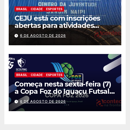
BRASIL
CIDADE
ESPORTES
CEJU está com inscrições
abertas para atividades
gratuitas
6 DE AGOSTO DE 2026
BRASIL
CIDADE
ESPORTES
Começa nesta sexta-feira (7)
a Copa Foz do Iguaçu Futsal
2026 com equipes de quatro
6 DE AGOSTO DE 2026
países