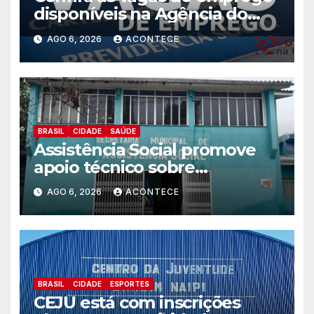
disponíveis na Agência do
Trabalhador
AGO 6, 2026
ACONTECE
BRASIL
CIDADE
SAÚDE
Assistência Social promove
apoio técnico sobre
preparação e resposta a
AGO 6, 2026
ACONTECE
situações de emergência e
calamidade pública
BRASIL
CIDADE
ESPORTES
CEJU está com inscrições