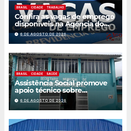
BRASIL
CIDADE
TRABALHO
Confira as vagas de emprego
disponíveis na Agência do
Trabalhador
6 DE AGOSTO DE 2026
BRASIL
CIDADE
SAÚDE
Assistência Social promove
apoio técnico sobre
preparação e resposta a
6 DE AGOSTO DE 2026
situações de emergência e
calamidade pública