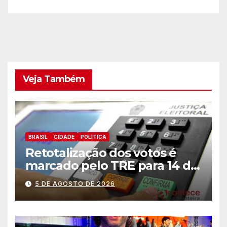
Veja Também
BRASIL
CIDADE
POLITICA
Retotalização dos votos é
marcado pelo TRE para 14 de
agosto
5 DE AGOSTO DE 2026