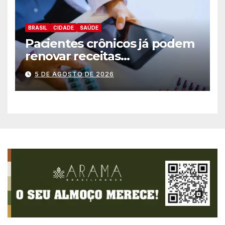
BRASIL
CIDADE
SAÚDE
Pacientes crônicos já podem
renovar receitas
automaticamente pelo
5 DE AGOSTO DE 2026
aplicativo da Prefeitura