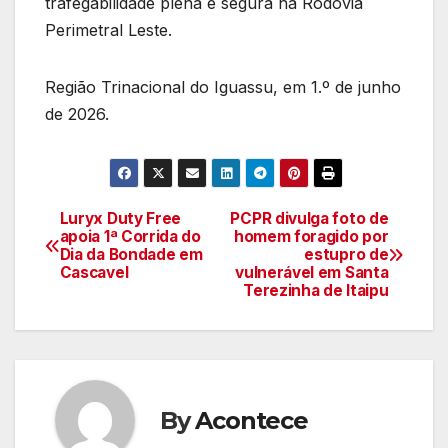
trafegabilidade plena e segura na Rodovia
Perimetral Leste.
Região Trinacional do Iguassu, em 1.º de junho
de 2026.
Luryx Duty Free
PCPR divulga foto de
Navegação
apoia 1ª Corrida do
homem foragido por
Dia da Bondade em
estupro de
de
Cascavel
vulnerável em Santa
Terezinha de Itaipu
artigos
By
Acontece