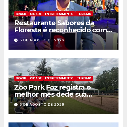
BRASIL
CIDADE
ENTRETENIMENTO
TURISMO
Restaurante Sabores da
Floresta é reconhecido como
um dos Lugares Imperdíveis
5 DE AGOSTO DE 2026
de Foz do Iguaçu
BRASIL
CIDADE
ENTRETENIMENTO
TURISMO
Zoo Park Foz registra o
melhor mês dede sua
inauguração
5 DE AGOSTO DE 2026