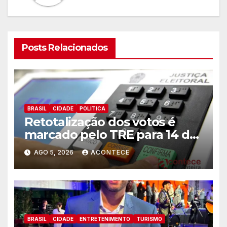
Posts Relacionados
BRASIL
CIDADE
POLITICA
Retotalização dos votos é
marcado pelo TRE para 14 de
agosto
AGO 5, 2026
ACONTECE
BRASIL
CIDADE
ENTRETENIMENTO
TURISMO