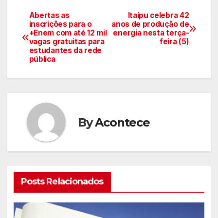
Abertas as
Itaipu celebra 42
Navegação
inscrições para o
anos de produção de
+Enem com até 12 mil
energia nesta terça-
de
vagas gratuitas para
feira (5)
estudantes da rede
artigos
pública
By
Acontece
Posts Relacionados