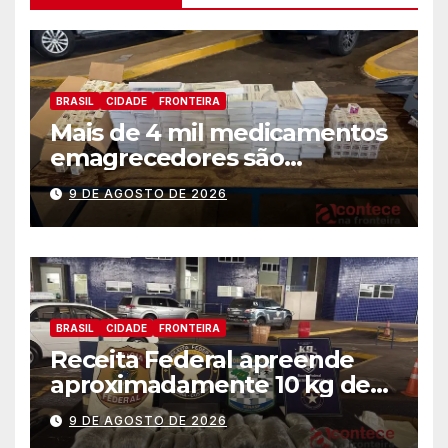
BRASIL
CIDADE
FRONTEIRA
Mais de 4 mil medicamentos
emagrecedores são
apreendidos pela Receita
9 DE AGOSTO DE 2026
Federal
BRASIL
CIDADE
FRONTEIRA
Receita Federal apreende
aproximadamente 10 kg de
substância análoga ao
9 DE AGOSTO DE 2026
capulho