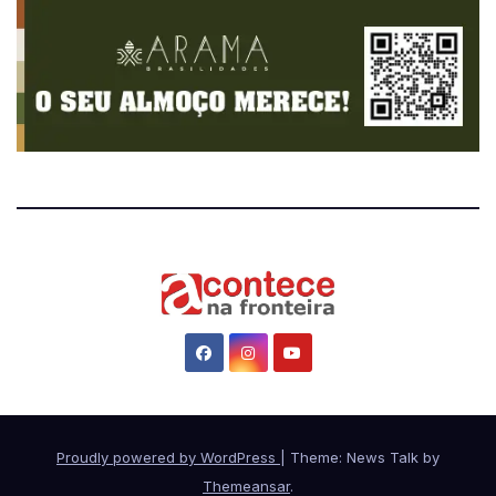
Proudly powered by WordPress
|
Theme: News Talk by
Themeansar
.