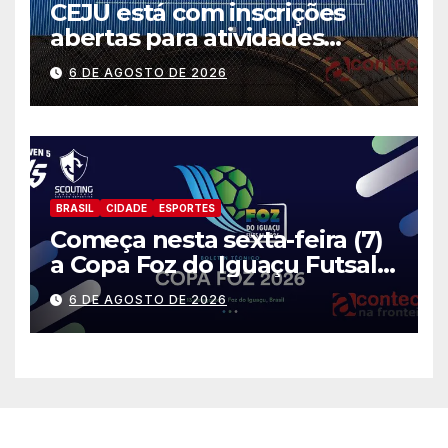
CEJU está com inscrições
abertas para atividades
gratuitas
6 DE AGOSTO DE 2026
BRASIL
CIDADE
ESPORTES
Começa nesta sexta-feira (7)
a Copa Foz do Iguaçu Futsal
2026 com equipes de quatro
6 DE AGOSTO DE 2026
países