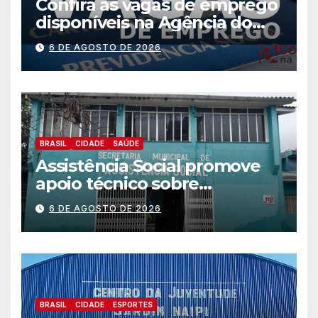
Confira as vagas de emprego
disponíveis na Agência do
Trabalhador
6 DE AGOSTO DE 2026
BRASIL
CIDADE
SAÚDE
Assistência Social promove
apoio técnico sobre
preparação e resposta a
6 DE AGOSTO DE 2026
situações de emergência e
calamidade pública
BRASIL
CIDADE
ESPORTES