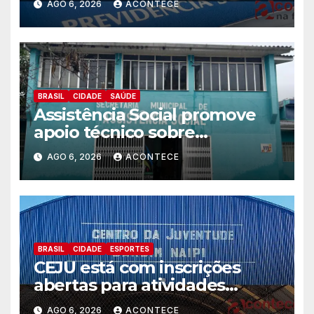
AGO 6, 2026
ACONTECE
BRASIL
CIDADE
SAÚDE
Assistência Social promove
apoio técnico sobre
preparação e resposta a
AGO 6, 2026
ACONTECE
situações de emergência e
calamidade pública
BRASIL
CIDADE
ESPORTES
CEJU está com inscrições
abertas para atividades
gratuitas
AGO 6, 2026
ACONTECE