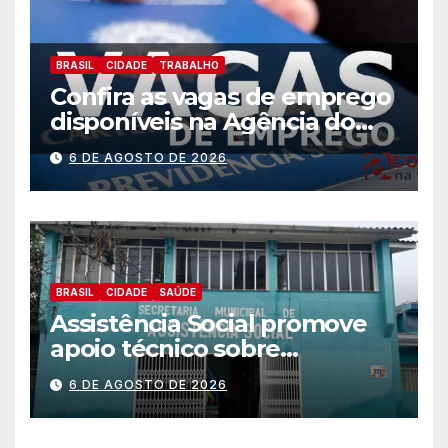
BRASIL
CIDADE
TRABALHO
Confira as vagas de emprego
disponíveis na Agência do
Trabalhador
6 DE AGOSTO DE 2026
BRASIL
CIDADE
SAÚDE
Assistência Social promove
apoio técnico sobre
preparação e resposta a
6 DE AGOSTO DE 2026
situações de emergência e
calamidade pública