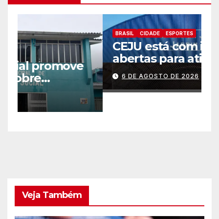
BRASIL
CIDADE
ESPORTES
B
CEJU está com inscrições
C
abertas para atividades
a
gratuitas
2
6 DE AGOSTO DE 2026
p
Veja Também