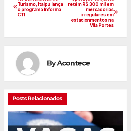
Navegação
Turismo, Itaipu lança
retém R$ 300 mil em
o programa Informa
mercadorias
de
CTI
irregulares em
estacionmentos na
artigos
Vila Portes
By
Acontece
Posts Relacionados