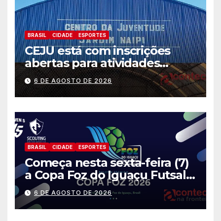
BRASIL
CIDADE
ESPORTES
CEJU está com inscrições
abertas para atividades
gratuitas
6 DE AGOSTO DE 2026
BRASIL
CIDADE
ESPORTES
Começa nesta sexta-feira (7)
a Copa Foz do Iguaçu Futsal
2026 com equipes de quatro
6 DE AGOSTO DE 2026
países