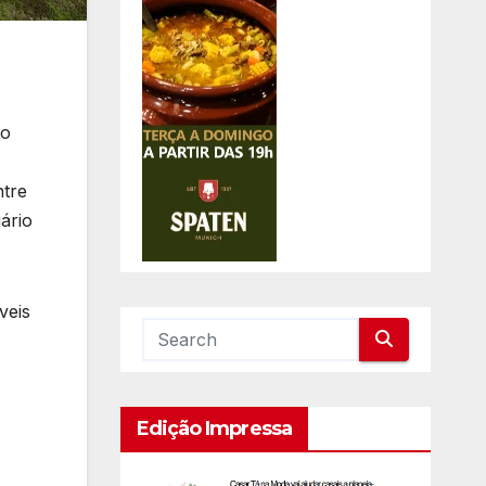
lo
ntre
ário
veis
Edição Impressa