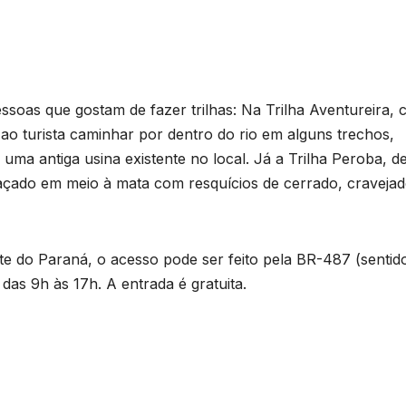
ssoas que gostam de fazer trilhas: Na Trilha Aventureira,
ao turista caminhar por dentro do rio em alguns trechos,
 uma antiga usina existente no local. Já a Trilha Peroba, d
raçado em meio à mata com resquícios de cerrado, craveja
B
C
P
 do Paraná, o acesso pode ser feito pela BR-487 (sentid
as 9h às 17h. A entrada é gratuita.
p
s
D
o
A