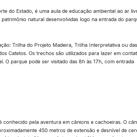
e
T
te do Estado, é uma aula de educação ambiental ao ar liv
D
 patrimônio natural desenvolvidas logo na entrada do parq
a
2
6
ação: Trilha do Projeto Madeira, Trilha Interpretativa ou da
o
os Catetos. Os trechos são utilizados para lazer em conta
l. O parque pode ser visitado das 8h às 17h, com entrada
e
r
o
p
n
p
s
é conhecido pela aventura em cânions e cachoeiras. O cân
proximadamente 450 metros de extensão e desnível de cer