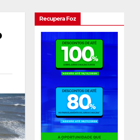
Recupera Foz
o