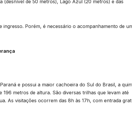
s
a (desnível de 50 metros), Lago Azul (20 metros) e das
U
de ingresso. Porém, é necessário o acompanhamento de u
B
s
p
erança
Paraná e possui a maior cachoeira do Sul do Brasil, a quin
e
 196 metros de altura. São diversas trilhas que levam até
gua. As visitações ocorrem das 8h às 17h, com entrada gratu
u