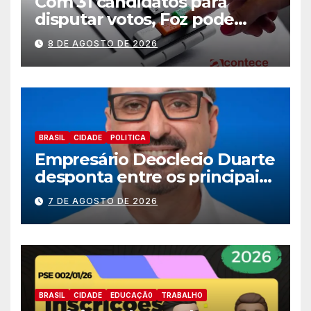
Com 31 candidatos para
disputar votos, Foz pode
perder representatividade
8 DE AGOSTO DE 2026
BRASIL
CIDADE
POLITICA
Empresário Deoclecio Duarte
desponta entre os principais
nomes do União Brasil para
7 DE AGOSTO DE 2026
deputado estadual
BRASIL
CIDADE
EDUCAÇÃ0
TRABALHO