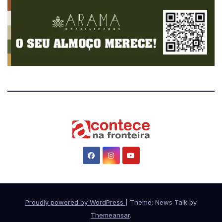
Proudly powered by WordPress
|
Theme: News Talk by
Themeansar
.