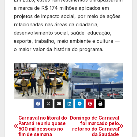
a marca de R$ 174 milhões aplicados em
projetos de impacto social, por meio de ações
relacionadas nas áreas da cidadania,
desenvolvimento social, saúde, educação,
esporte, trabalho, meio ambiente e cultura —
o maior valor da história do programa.
Carnaval no litoral do
Domingo de Carnaval
Navegação
Paraná reuniu quase
foi marcado pelo
500 mil pessoas no
retorno do Carnaval
de
fim de semana
da Saudade