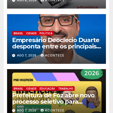
AGO 8, 2026
ACONTECE
BRASIL
CIDADE
POLITICA
Empresário Deoclecio Duarte
desponta entre os principais
nomes do União Brasil para
AGO 7, 2026
ACONTECE
deputado estadual
BRASIL
CIDADE
EDUCAÇÃ0
TRABALHO
Prefeitura de Foz abre novo
processo seletivo para
estagiários
AGO 7, 2026
ACONTECE