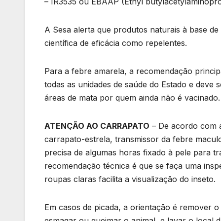
– IR3535 ou EBAAP (Ethyl butylacetylaminopropi
A Sesa alerta que produtos naturais à base d
científica de eficácia como repelentes.
Para a febre amarela, a recomendação principa
todas as unidades de saúde do Estado e deve 
áreas de mata por quem ainda não é vacinado.
ATENÇÃO AO CARRAPATO
– De acordo com as
carrapato-estrela, transmissor da febre macul
precisa de algumas horas fixado à pele para tra
recomendação técnica é que se faça uma inspe
roupas claras facilita a visualização do inseto.
Em casos de picada, a orientação é remover o
esmagar ou queimar o animal, e lavar o local 