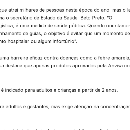
ue atrai milhares de pessoas nesta época do ano, mas o l
ma o secretário de Estado da Saúde, Beto Preto. “O
ística, é uma medida de saúde pública. Quando orientamo
hamento de guias, o objetivo é evitar que um momento de
o hospitalar ou algum infortúnio”.
 uma barreira eficaz contra doenças como a febre amarela
esa destaca que apenas produtos aprovados pela Anvisa c
B
C
P
 é indicado para adultos e crianças a partir de 2 anos.
p
s
ra adultos e gestantes, mas exige atenção na concentraçã
D
o
A