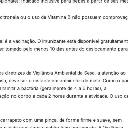
e
onate): Indicado inclusive para bebês a partir de seis me
T
D
e citronela ou o uso de Vitamina B não possuem comprova
a
2
6
l é a vacinação. O imunizante está disponível gratuitamen
o
ser tomado pelo menos 10 dias antes do deslocamento para
e
r
 diretrizes da Vigilância Ambiental da Sesa, a atenção ao
o
osa, deve ser constante em ambientes de mata. Como o par
p
nsmitir a bactéria (geralmente de 4 a 6 horas), a
n
ção no corpo a cada 2 horas durante a atividade. O uso d
p
s
 carrapato com uma pinça, de forma firme e suave, sem
da picada com água e sabão logo em seguida. A Vigilância