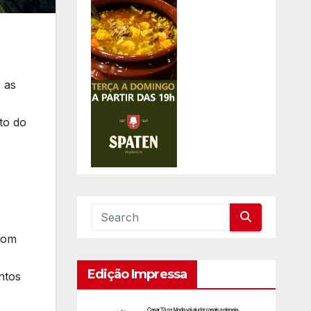
 as
to do
com
Edição Impressa
ntos