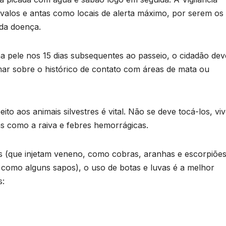
s
avalos e antas como locais de alerta máximo, por serem os
U
 da doença.
B
pele nos 15 dias subsequentes ao passeio, o cidadão dev
s
mar sobre o histórico de contato com áreas de mata ou
p
to aos animais silvestres é vital. Não se deve tocá-los, vi
as como a raiva e febres hemorrágicas.
e
s (que injetam veneno, como cobras, aranhas e escorpiões
 como alguns sapos), o uso de botas e luvas é a melhor
u
s: