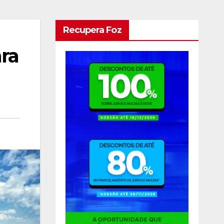
Recupera Foz
ara