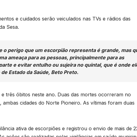
entos e cuidados serão veiculados nas TVs e rádios das
da Sesa.
 o perigo que um escorpião representa é grande, mas q
 uma ameaça para as pessoas, principalmente para as
arte e evitar entulho ou sujeira no quintal, que é onde el
 de Estado da Saúde, Beto Preto.
B
C
P
 e três óbitos neste ano. Duas das mortes ocorreram no
p
 ambas cidades do Norte Pioneiro. As vítimas foram duas
s
D
o
ncia ativa de escorpiões e registrou o envio de mais de 2
A
As ações são realizadas pelas vigilâncias em saúde municipa