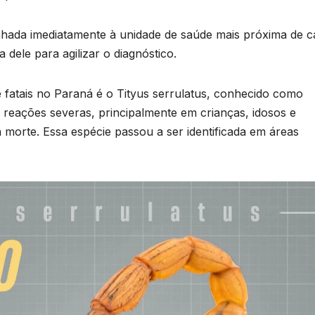
s
U
hada imediatamente à unidade de saúde mais próxima de c
 dele para agilizar o diagnóstico.
B
s
 fatais no Paraná é o Tityus serrulatus, conhecido como
p
reações severas, principalmente em crianças, idosos e
à morte. Essa espécie passou a ser identificada em áreas
e
u