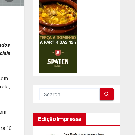
ados
ciais
 com
relo,
ram
Edição Impressa
ra 10