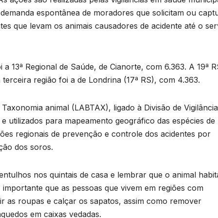
e
T
 demanda espontânea de moradores que solicitam ou capt
D
entes que levam os animais causadores de acidente até o ser
a
2
6
i a 13ª Regional de Saúde, de Cianorte, com 6.363. A 19ª R
erceira região foi a de Londrina (17ª RS), com 4.363.
o
 Taxonomia animal (LABTAX), ligado à Divisão de Vigilância
e
r
s e utilizados para mapeamento geográfico das espécies de
o
ções regionais de prevenção e controle dos acidentes por
p
ção dos soros.
n
p
entulhos nos quintais de casa e lembrar que o animal habi
s
 É importante que as pessoas que vivem em regiões com
tir as roupas e calçar os sapatos, assim como remover
inquedos em caixas vedadas.