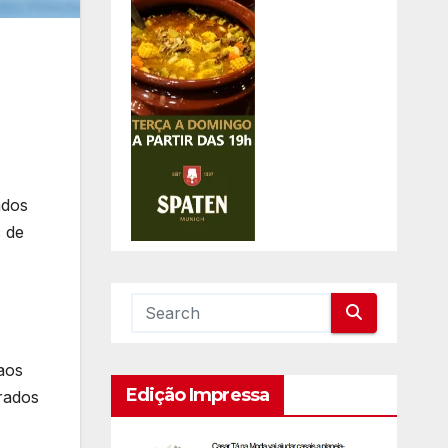
ados
 de
aos
Edição Impressa
rados