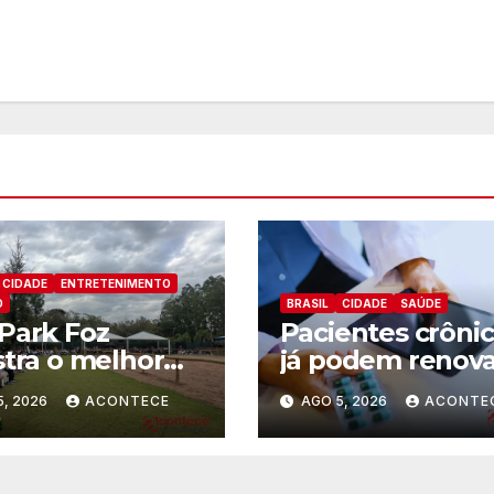
CIDADE
ENTRETENIMENTO
O
BRASIL
CIDADE
SAÚDE
Park Foz
Pacientes crôni
stra o melhor
já podem renova
 dede sua
receitas
5, 2026
ACONTECE
AGO 5, 2026
ACONTE
guração
automaticamen
pelo aplicativo d
Prefeitura