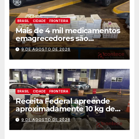
BRASIL
CIDADE
FRONTEIRA
Mais de 4 mil medicamentos
emagrecedores são
apreendidos pela Receita
9 DE AGOSTO DE 2026
Federal
BRASIL
CIDADE
FRONTEIRA
Receita Federal apreende
aproximadamente 10 kg de
substância análoga ao
9 DE AGOSTO DE 2026
capulho