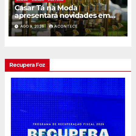
Casar Tá na Moda
apresentará novidades em
entretenimento para
AGO 9, 2026
ACONTECE
casamentos e festas de
debutantes
Recupera Foz