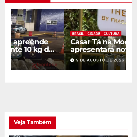
BRASIL
CIDADE
CULTURA
S
Casar Tá na Moda
H
e
apresentará novidades em
2
entretenimento para
d
9 DE AGOSTO DE 2026
casamentos e festas de
m
debutantes
n
Veja Também