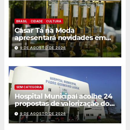
BRASIL
CIDADE
CULTURA
Casar Tá na Moda
apresentará novidades em
entretenimento para
9 DE AGOSTO DE 2026
casamentos e festas de
debutantes
SEM CATEGORIA
Hospital Municipal acolhe 24
propostas de valorização dos
trabalhadores e institui mesa
9 DE AGOSTO DE 2026
permanente de negociação