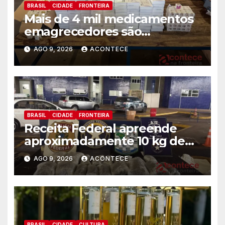
BRASIL
CIDADE
FRONTEIRA
Mais de 4 mil medicamentos
emagrecedores são
apreendidos pela Receita
AGO 9, 2026
ACONTECE
Federal
BRASIL
CIDADE
FRONTEIRA
Receita Federal apreende
aproximadamente 10 kg de
substância análoga ao
AGO 9, 2026
ACONTECE
capulho
BRASIL
CIDADE
CULTURA