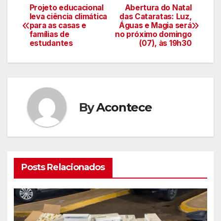
Projeto educacional
Abertura do Natal
Navegação
leva ciência climática
das Cataratas: Luz,
para as casas e
Águas e Magia será
de
famílias de
no próximo domingo
estudantes
(07), às 19h30
artigos
By
Acontece
Posts Relacionados