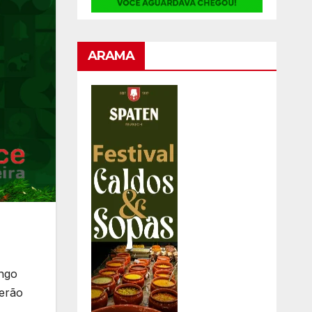
ARAMA
ingo
serão