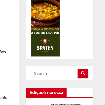
ções
Edição Impressa
ente