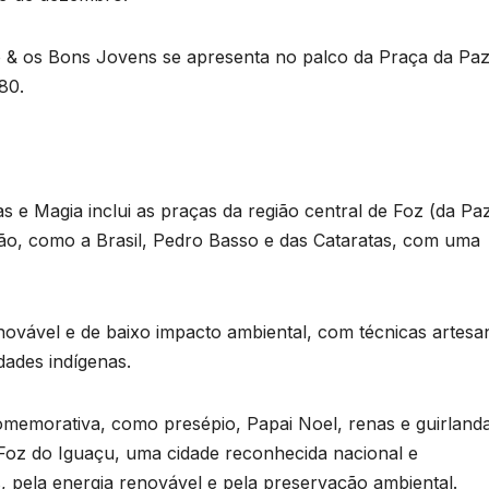
 & os Bons Jovens se apresenta no palco da Praça da Paz
80.
 e Magia inclui as praças da região central de Foz (da Pa
ção, como a Brasil, Pedro Basso e das Cataratas, com uma
ovável e de baixo impacto ambiental, com técnicas artesa
dades indígenas.
omemorativa, como presépio, Papai Noel, renas e guirlanda
 Foz do Iguaçu, uma cidade reconhecida nacional e
, pela energia renovável e pela preservação ambiental.