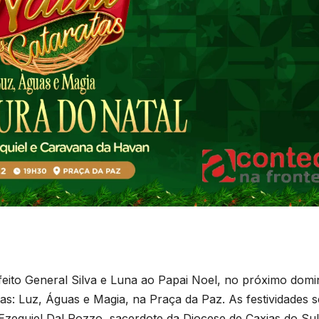
feito General Silva e Luna ao Papai Noel, no próximo dom
atas: Luz, Águas e Magia, na Praça da Paz. As festividades 
zequiel Dal Pozzo, sacerdote da Diocese de Caxias do Sul