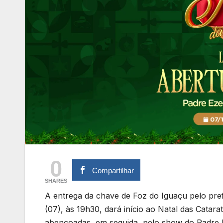
0
Compartilhar
SHARES
A entrega da chave de Foz do Iguaçu pelo pre
(07), às 19h30, dará início ao Natal das Catar
abençoadas, em seguida, pelo show do Padre E