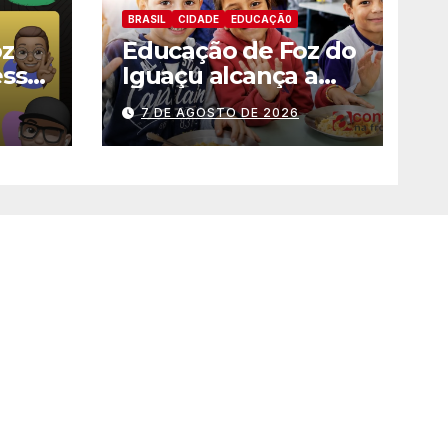
efi
BRASIL
CIDADE
EDUCAÇÃ0
cie
oz
Educação de Foz do
nte
esso
Iguaçu alcança a
melhor nota da
7 DE AGOSTO DE 2026
história no IDEB