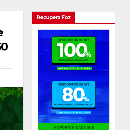
Recupera Foz
e
30