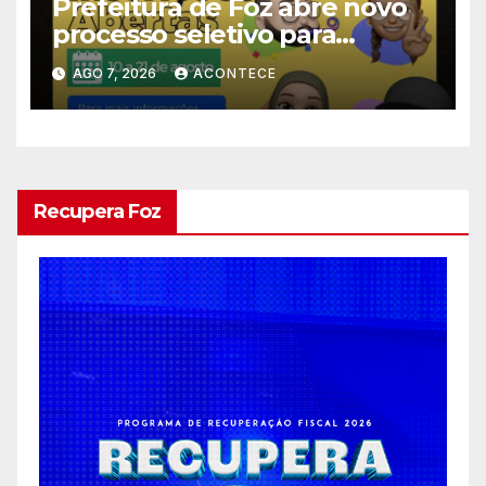
Prefeitura de Foz abre novo
processo seletivo para
estagiários
AGO 7, 2026
ACONTECE
Recupera Foz