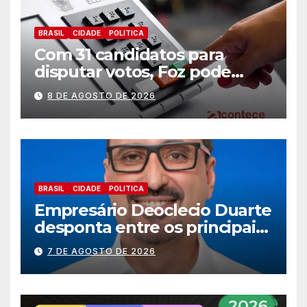
BRASIL
CIDADE
POLITICA
Com 31 candidatos para
disputar votos, Foz pode
perder representatividade
8 DE AGOSTO DE 2026
BRASIL
CIDADE
POLITICA
Empresário Deoclecio Duarte
desponta entre os principais
nomes do União Brasil para
7 DE AGOSTO DE 2026
deputado estadual