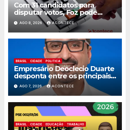
Com 31 candidatos para
disputar votos, Foz pode
perder representatividade
AGO 8, 2026
ACONTECE
BRASIL
CIDADE
POLITICA
Empresário Deoclecio Duarte
desponta entre os principais
nomes do União Brasil para
AGO 7, 2026
ACONTECE
deputado estadual
BRASIL
CIDADE
EDUCAÇÃ0
TRABALHO