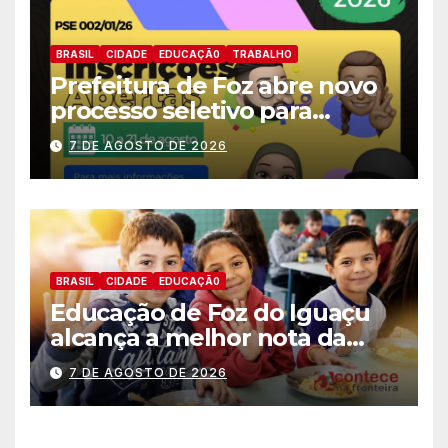
BRASIL
CIDADE
EDUCAÇÃ0
TRABALHO
Prefeitura de Foz abre novo
processo seletivo para
estagiários
7 DE AGOSTO DE 2026
BRASIL
CIDADE
EDUCAÇÃ0
Educação de Foz do Iguaçu
alcança a melhor nota da
história no IDEB
7 DE AGOSTO DE 2026