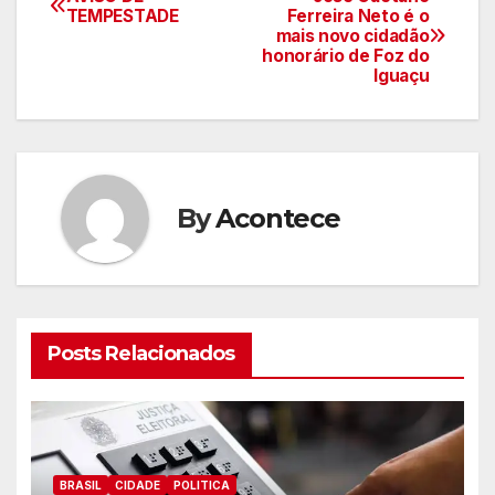
Navegação
TEMPESTADE
Ferreira Neto é o
mais novo cidadão
de
honorário de Foz do
Iguaçu
artigos
By
Acontece
Posts Relacionados
BRASIL
CIDADE
POLITICA