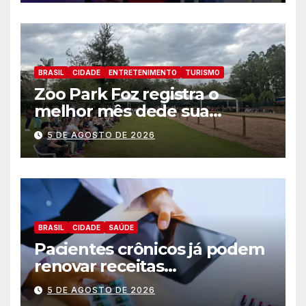
BRASIL
CIDADE
ENTRETENIMENTO
TURISMO
Zoo Park Foz registra o
melhor mês dede sua
inauguração
5 DE AGOSTO DE 2026
BRASIL
CIDADE
SAÚDE
Pacientes crônicos já podem
renovar receitas
automaticamente pelo
5 DE AGOSTO DE 2026
aplicativo da Prefeitura