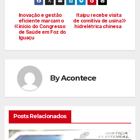
Inovação e gestão
Itaipu recebe visita
Navegação
eficiente marcam o
de comitiva de usina
início do Congresso
hidrelétrica chinesa
de
de Saúde em Foz do
Iguaçu
artigos
By
Acontece
Posts Relacionados