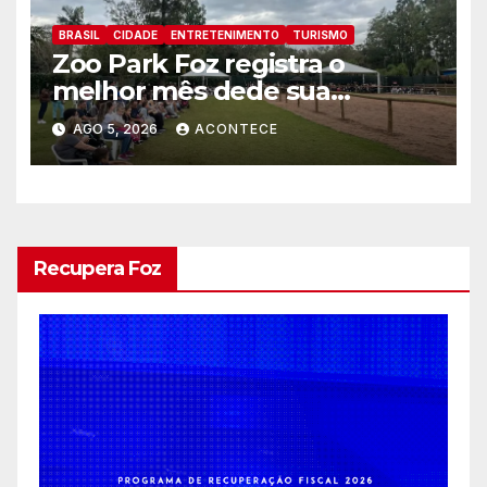
BRASIL
CIDADE
ENTRETENIMENTO
TURISMO
Zoo Park Foz registra o
melhor mês dede sua
inauguração
AGO 5, 2026
ACONTECE
Recupera Foz