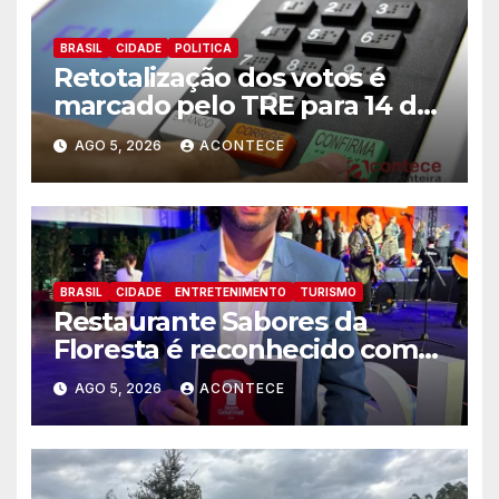
BRASIL
CIDADE
POLITICA
Retotalização dos votos é
marcado pelo TRE para 14 de
agosto
AGO 5, 2026
ACONTECE
BRASIL
CIDADE
ENTRETENIMENTO
TURISMO
Restaurante Sabores da
Floresta é reconhecido como
um dos Lugares Imperdíveis
AGO 5, 2026
ACONTECE
de Foz do Iguaçu