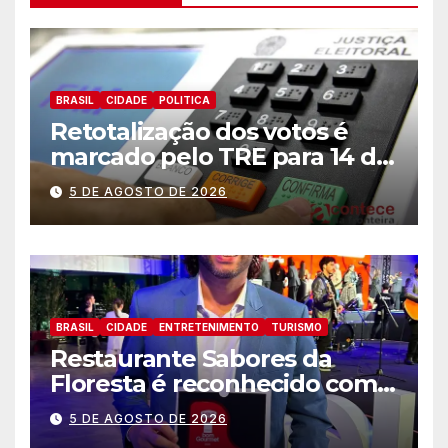
BRASIL
CIDADE
POLITICA
Retotalização dos votos é
marcado pelo TRE para 14 de
agosto
5 DE AGOSTO DE 2026
BRASIL
CIDADE
ENTRETENIMENTO
TURISMO
Restaurante Sabores da
Floresta é reconhecido como
um dos Lugares Imperdíveis
5 DE AGOSTO DE 2026
de Foz do Iguaçu