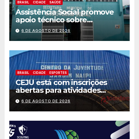
BRASIL
CIDADE
SAÚDE
Assistência Social promove
apoio técnico sobre
preparação e resposta a
6 DE AGOSTO DE 2026
situações de emergência e
calamidade pública
BRASIL
CIDADE
ESPORTES
CEJU está com inscrições
abertas para atividades
gratuitas
6 DE AGOSTO DE 2026