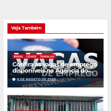
Veja Também
BRASIL
CIDADE
TRABALHO
Confira as vagas de emprego
disponíveis na Agência do
Trabalhador
6 DE AGOSTO DE 2026