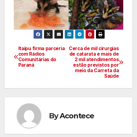
Itaipu firma parceria
Cerca de mil cirurgias
Navegação
com Rádios
de catarata e mais de
Comunitárias do
2 mil atendimentos
de
Paraná
estão previstos por
meio da Carreta da
artigos
Saúde
By
Acontece