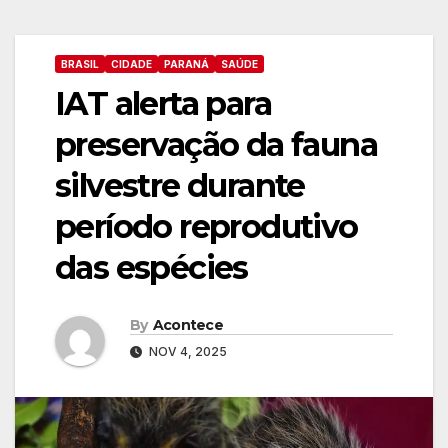
BRASIL
CIDADE
PARANÁ
SAÚDE
IAT alerta para
preservação da fauna
silvestre durante
período reprodutivo
das espécies
By
Acontece
NOV 4, 2025