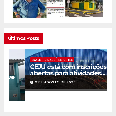
Últimos Posts
BRASIL
CIDADE
ESPORTES
B
CEJU está com inscrições
C
abertas para atividades
a
gratuitas
2
6 DE AGOSTO DE 2026
p