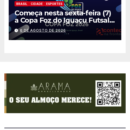
BRASIL
CIDADE
ESPORTES
Começa nesta sexta-feira (7)
a Copa Foz do Iguaçu Futsal
2026 com equipes de quatro
6 DE AGOSTO DE 2026
países