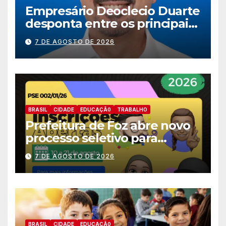
Empresário Deoclecio Duarte
desponta entre os principais
nomes do União Brasil para
7 DE AGOSTO DE 2026
deputado estadual
BRASIL
CIDADE
EDUCAÇÃ0
TRABALHO
Prefeitura de Foz abre novo
processo seletivo para
estagiários
7 DE AGOSTO DE 2026
BRASIL
CIDADE
EDUCAÇÃ0