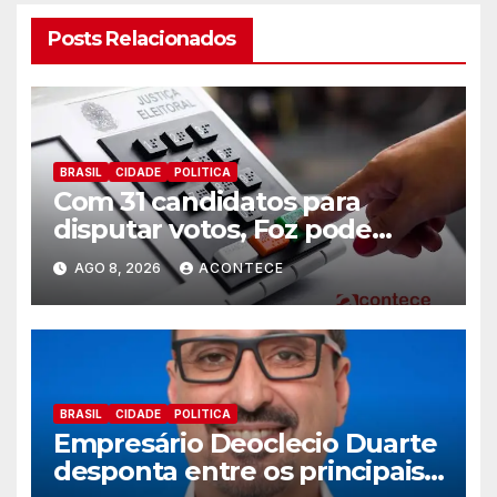
Posts Relacionados
BRASIL
CIDADE
POLITICA
Com 31 candidatos para
disputar votos, Foz pode
perder representatividade
AGO 8, 2026
ACONTECE
BRASIL
CIDADE
POLITICA
Empresário Deoclecio Duarte
desponta entre os principais