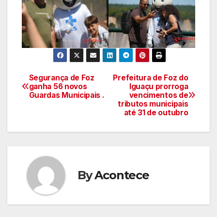
Segurança de Foz
Prefeitura de Foz do
Navegação
ganha 56 novos
Iguaçu prorroga
Guardas Municipais .
vencimentos de
de
tributos municipais
até 31 de outubro
artigos
By
Acontece