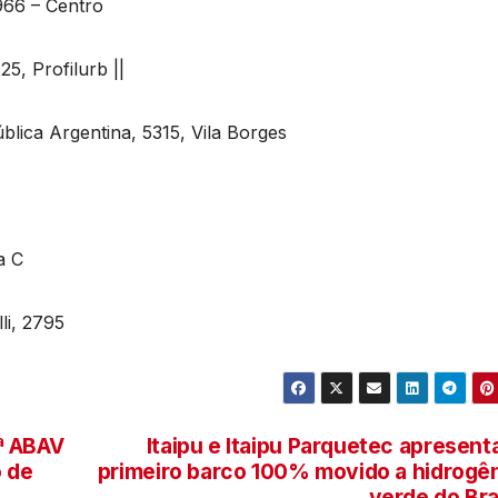
966 – Centro
5, Profilurb ||
lica Argentina, 5315, Vila Borges
a C
li, 2795
ª ABAV
Itaipu e Itaipu Parquetec apresen
o de
primeiro barco 100% movido a hidrogê
verde do Bra