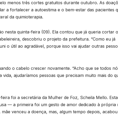
lo menos três cortes gratuitos durante outubro. As doaç
T
p
r a fortalecer a autoestima e o bem-estar das pacientes 
D
eral da quimioterapia.
d
2
6
a
nesta quinta-feira (09). Ela contou que já queria cortar 
v
leireira, descobriu o projeto da prefeitura. “Como eu já
o
ni o útil ao agradável, porque isso vai ajudar outras pess
 quando o cabelo crescer novamente. “Acho que se todos nó
vida, ajudaríamos pessoas que precisam muito mais do q
r
ira foi a secretária da Mulher de Foz, Scheila Mello. Esta
a
usa — a primeira foi um gesto de amor dedicado à própria
v
A mãe venceu a doença, mas, algum tempo depois, acabou