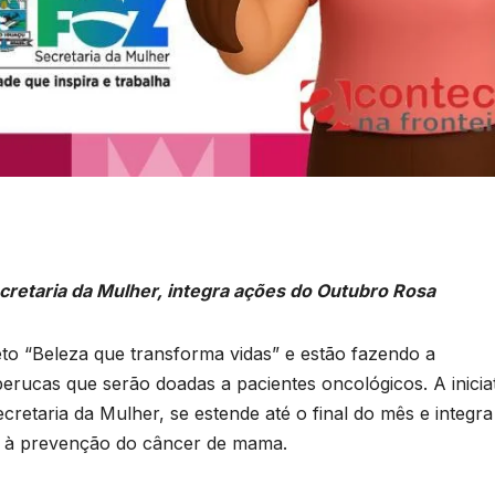
B
C
Secretaria da Mulher, integra ações do Outubro Rosa
P
eto “Beleza que transforma vidas” e estão fazendo a
3
rucas que serão doadas a pacientes oncológicos. A iniciat
cretaria da Mulher, se estende até o final do mês e integra
n
D
 à prevenção do câncer de mama.
A